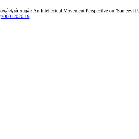
ின் சாரல்: An Intellectual Movement Perspective on ’Sanjeevi Par
rjts06012026.19
.