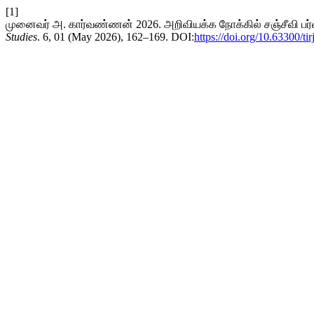
[1]
முனைவர் அ. கார்வண்ணன் 2026. அறிவியக்க நோக்கில் சஞ்சீவி பர்வதத்த
Studies
. 6, 01 (May 2026), 162–169. DOI:
https://doi.org/10.63300/ti