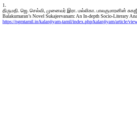
1.
திருமதி. ஜெ. செல்வி, முனைவர் இரா. மல்லிகா. பாலகுமாரனின் சுகஜ
Balakumaran’s Novel Sukajeevanam: An In-depth Socio-Literary Ana
https://ngmtamil.in/kalanjiyam-tamil/index.php/kalanjiyam/article/vie