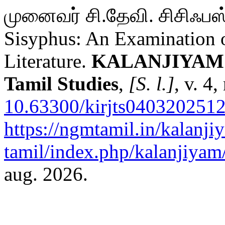
முனைவர் சி.தேவி. சிசிஃபஸ
Sisyphus: An Examination 
Literature.
KALANJIYAM - 
Tamil Studies
,
[S. l.]
, v. 4
10.63300/kirjts040320251
https://ngmtamil.in/kalanji
tamil/index.php/kalanjiyam/
aug. 2026.