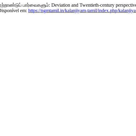
ாண்டுப் பார்வைகளும்: Deviation and Twentieth-century perspectiv
Disponível em:
https://ngmtamil.in/kalanjiyam-tamil/index.php/kalanjiy