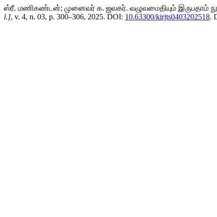
ஸ்ரீ. மணிகண்டன்; முனைவர் க. ஜவகர். வழுவமைதியும் இருபதாம் நூற்ற
l.]
, v. 4, n. 03, p. 300–306, 2025. DOI:
10.63300/kirjts0403202518
. 