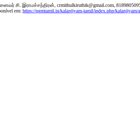
ைவர் சி. இராமச்சந்திரன், crmithulkiruthik@gmail.com, 818980509
ponível em:
https://ngmtamil.in/kalanjiyam-tamil/index.php/kalanjiyam/a