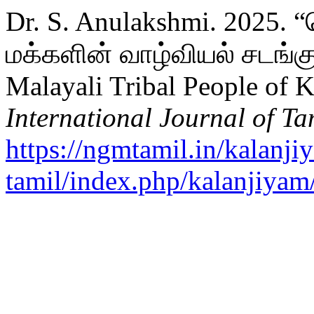
Dr. S. Anulakshmi. 2025
மக்களின் வாழ்வியல் சடங்குக
Malayali Tribal People of K
International Journal of Ta
https://ngmtamil.in/kalanji
tamil/index.php/kalanjiyam/