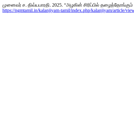
முனைவர் ச. திவ்யபாரதி. 2025. “அழகின் சிரிப்பில் தழைத்தோங்கும் தம
https://ngmtamil.in/kalanjiyam-tamil/index.php/kalanjiyam/article/vie