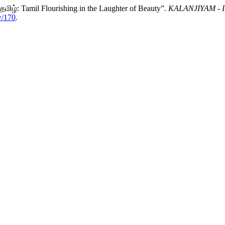
ிழ்: Tamil Flourishing in the Laughter of Beauty”.
KALANJIYAM - Int
w/170
.