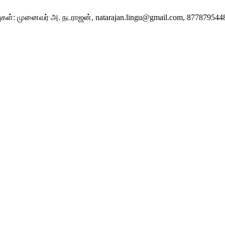
ுகள்: முனைவர் அ. நடராஜன், natarajan.lingu@gmail.com, 877879544