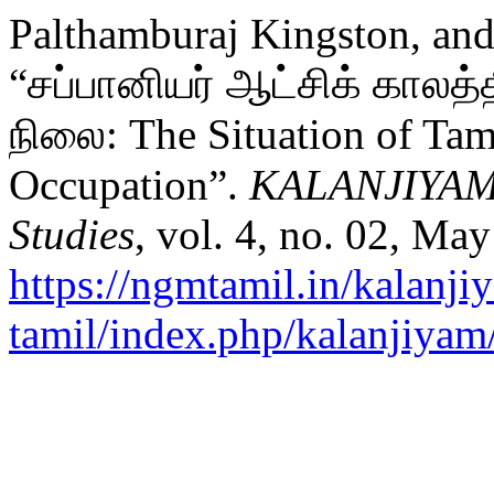
Palthamburaj Kingston, a
“சப்பானியர் ஆட்சிக் காலத்த
நிலை: The Situation of Tam
Occupation”.
KALANJIYAM -
Studies
, vol. 4, no. 02, Ma
https://ngmtamil.in/kalanji
tamil/index.php/kalanjiyam/