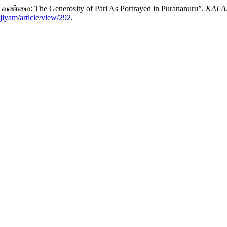
 வண்மை: The Generosity of Pari As Portrayed in Purananuru”.
KALANJ
jiyam/article/view/292
.