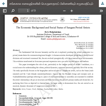
சங்ககால கலைஞர்களின் பொருளாதாரப் பின்னணியும் சமூகமதிப்பும்