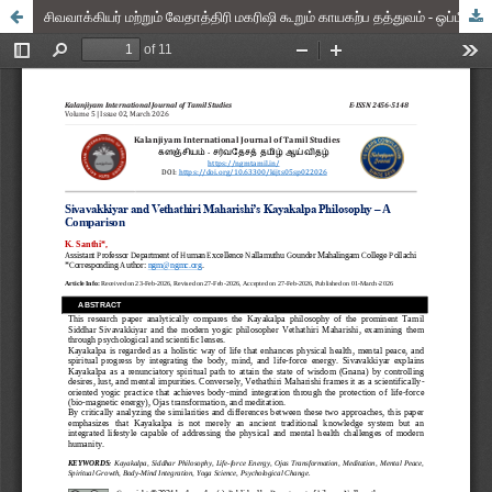
சிவவாக்கியர் மற்றும் வேதாத்திரி மகரிஷி கூறும் காயகற்ப தத்துவம் - ஒப்பீடு