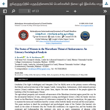
ஐங்குறுநூற்றில் மருதத்திணையில் பெண்களின் நிலை: ஓர் இலக்கிய-சமூகவியல் பகுப்பாய்வு