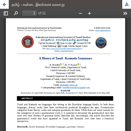
தமிழ் - கன்னட இலக்கண வரலாறு