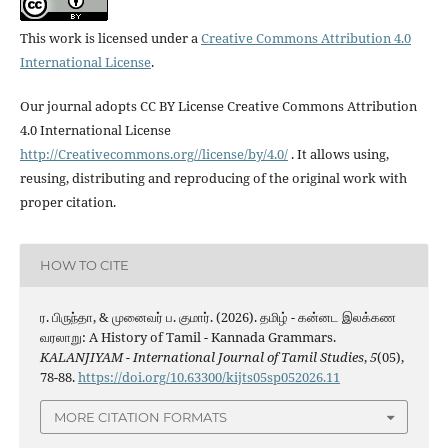
This work is licensed under a
Creative Commons Attribution 4.0
International License
.
Our journal adopts CC BY License Creative Commons Attribution
4.0 International License
http://Creativecommons.org//license/by/4.0/
. It allows using,
reusing, distributing and reproducing of the original work with
proper citation.
HOW TO CITE
ர. பிருந்தா, & முனைவர் ப. குமார். (2026). தமிழ் - கன்னட இலக்கண
வரலாறு: A History of Tamil - Kannada Grammars.
KALANJIYAM - International Journal of Tamil Studies
,
5
(05),
78-88.
https://doi.org/10.63300/kijts05sp052026.11
MORE CITATION FORMATS