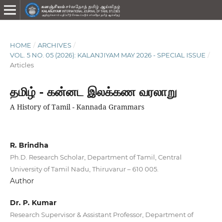
HOME
/
ARCHIVES
/
VOL. 5 NO. 05 (2026): KALANJIYAM MAY 2026 - SPECIAL ISSUE
/
Articles
தமிழ் - கன்னட இலக்கண வரலாறு
A History of Tamil - Kannada Grammars
R. Brindha
Ph.D. Research Scholar, Department of Tamil, Central
University of Tamil Nadu, Thiruvarur – 610 005.
Author
Dr. P. Kumar
Research Supervisor & Assistant Professor, Department of