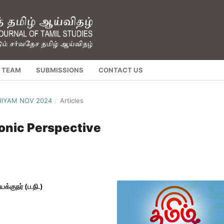
L TEAM
SUBMISSIONS
CONTACT US
NJIYAM NOV 2024
/
Articles
honic Perspective
்குநர் (ப.நி.)