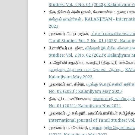
Studies: Vol. 2 No. 01 (2023): Kalanjiyam 
திரு.தினேஷ்‌ அன்பழகன்‌, வேளாண்மை துறை மாண
என்னும் மாவீரர்கள்
,
KALANJIYAM - Internation
2023
முனைவர் அ. நடராஜன்,
பட்டினப்பாலையில் சங்கக
Tamil Studies: Vol. 2 No. 01 (2023): Kalan
பேராசிரியர் பா. ஷீலா,
வித்தகர் இயற்றிய வினைமா
Studies: Vol. 2 No. 02 (2023): Kalanjiyam 
பா.ஜேசினி மதுஷிகா, கலாநிதி (திருமதி) எஸ்.கே
நகரத்தை அடிப்படையாக கொண்ட ஆய்வு.
,
KALA
Kalanjiyam May 2023
முனைவர்‌ வா. சித்ரா,
புழங்கு பொருட்களின் எதிர
No. 02 (2023): Kalanjiyam May 2023
திருமதி ப. மணிமேகலை,
வளையாபதி காப்பியத்தி
No. 01 (2021): Kalanjiyam Nov 2021
முனைவர் மு.கஸ்தூரி, உதவிப்பேராசிரியர் தமிழ்த்
International Journal of Tamil Studies: Vo
முனைவர் ப.மகேஸ்வரி,
புறநானூற்றில் தொன்மங்க
(2022): Kalanjiyam May 2022