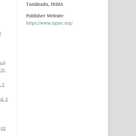
Tamilnadu, INDIA
Publisher Website:
https://www.ngmc.org/
f
கார்
3):
. 2
l. 2
 02