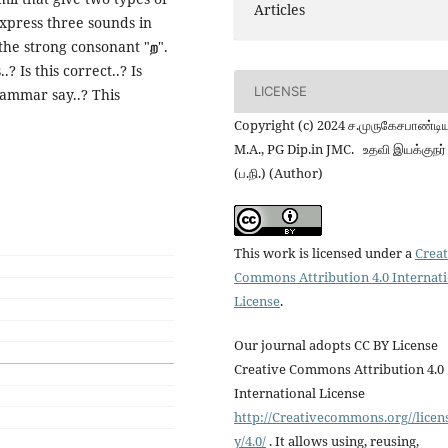
Articles
 express three sounds in
s the strong consonant "
ற
".
 Is this correct..? Is
LICENSE
rammar say..? This
Copyright (c) 2024 ச.முருகேசபாண்டிய
M.A., PG Dip.in JMC. உதவி இயக்குநர்
(ப.நி.) (Author)
This work is licensed under a
Creat
Commons Attribution 4.0 Internat
License
.
Our journal adopts CC BY License
Creative Commons Attribution 4.0
International License
http://Creativecommons.org//licen
y/4.0/
. It allows using, reusing,