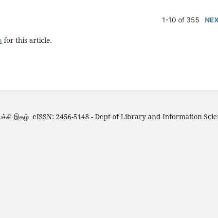
1-10 of 355
NE
h
for this article.
்ச்சி இதழ் eISSN: 2456-5148 - Dept of Library and Information Scie