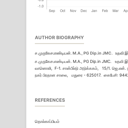
AUTHOR BIOGRAPHY
ச.முருகேசபாண்டியன். M.A., PG Dip.in JMC. உதவி இயக
ச.முருகேசபாண்டியன். M.A., PG Dip.in JMC. உதவி இயக
வானொலி, F-1. சான்பீல்டு அடுக்ககம், 15/1. ஜெ.என். 
நகர் பிரதான சாலை, மதுரை - 625017. கைபேசி: 944
REFERENCES
தொல்காப்பியம்