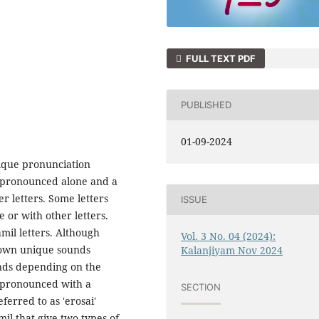
FULL TEXT PDF
PUBLISHED
01-09-2024
nique pronunciation
 pronounced alone and a
 letters. Some letters
ISSUE
or with other letters.
amil letters. Although
Vol. 3 No. 04 (2024):
r own unique sounds
Kalanjiyam Nov 2024
unds depending on the
e pronounced with a
SECTION
erred to as 'erosai'
mil that give two types of