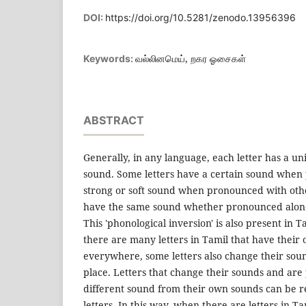
DOI:
https://doi.org/10.5281/zenodo.13956396
வல்லினமெய், றகர ஓசைகள்
Keywords:
ABSTRACT
Generally, in any language, each letter has a u
sound. Some letters have a certain sound when
strong or soft sound when pronounced with other
have the same sound whether pronounced alone 
This 'phonological inversion' is also present in T
there are many letters in Tamil that have thei
everywhere, some letters also change their so
place. Letters that change their sounds and ar
different sound from their own sounds can be ref
letters. In this way, when there are letters in Ta