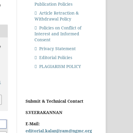
Publication Policies
e
Article Retraction &
Withdrawal Policy
Policies on Conflict of
Interest and Informed
Consent
e
Privacy Statement
Editorial Policies
PLAGIARISM POLICY
1
Submit & Technical Contact
S.VEERAKANNAN
E-Mail:
editorial.kalanjiyam@ngmc.org