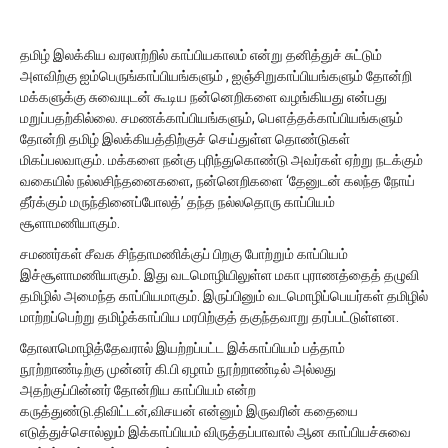
தமிழ் இலக்கிய வரலாற்றில் காப்பியகாலம் என்று தனித்துச் சுட்டும்
அளவிற்கு ஐம்பெருங்காப்பியங்களும் , ஐஞ்சிறுகாப்பியங்களும் தோன்றி
மக்களுக்கு சுவையுடன் கூடிய நன்னெறிகளை வழங்கியது என்பது
மறுப்பதற்கில்லை. சமணக்காப்பியங்களும், பௌத்தக்காப்பியங்களும்
தோன்றி தமிழ் இலக்கியத்திற்குச் செய்துள்ள தொண்டுகள்
மிகப்பலவாகும். மக்களை நன்கு புரிந்துகொண்டு அவர்கள் ஏற்று நடக்கும்
வகையில் நல்லசிந்தனைகளை, நன்னெறிகளை ‘தேனுடன் கலந்த நோய்
தீர்க்கும் மருந்தினைப்போலத்’ தந்த நல்லதொரு காப்பியம்
சூளாமணியாகும்.
சமணர்கள் சீவக சிந்தாமணிக்குப் பிறகு போற்றும் காப்பியம்
இச்சூளாமணியாகும். இது வடமொழியிலுள்ள மகா புராணத்தைத் தழுவி
தமிழில் அமைந்த காப்பியமாகும். இருப்பினும் வடமொழிப்பெயர்கள் தமிழில்
மாற்றப்பெற்று தமிழ்க்காப்பிய மரபிற்குத் தகுந்தவாறு தரப்பட்டுள்ளன.
தோலாமொழித்தேவரால் இயற்றப்பட்ட இக்காப்பியம் பத்தாம்
நூற்றாண்டிற்கு முன்னர் கி.பி ஏழாம் நூற்றாண்டில் அல்லது
அதற்குப்பின்னர் தோன்றிய காப்பியம் என்ற
கருத்துண்டு.திவிட்டன்,விசயன் என்னும் இருவரின் கதையை
எடுத்துச்சொல்லும் இக்காப்பியம் விருத்தப்பாவால் ஆன காப்பியச்சுவை