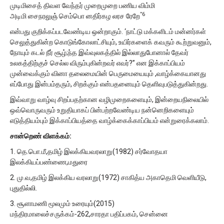
முடிமிசைத் திவள வேந்தர் முறைமுறை பணிய விம்மி
”6
அடிமி சைநரலுஞ் செம்பொ னதிர்கழ லரச ரேறே
என்பது குறிக்கப்படவேண்டிய ஒன்றாகும். ‘நாட்டு மக்களிடம் மன்னர்கள்
செலுத்துகின்ற கொடுங்கோலாட்சியும், உயிர்களைக் கவரும் கூற்றுவனும்,
நோயும் கடல் நீர் சூழ்;ந்த இவ்வுலகத்தில் இல்லாதுபோனால் தேவர்
உலகத்திற்குச் செல்ல விரும்புகின்றவர் எவர்?” என இக்காப்பியம்
முன்வைக்கும் வினா தலைமையின் பெருமையையும் ,வாழ்க்கையானது
எப்போது இன்பம்தரும், சிறக்கும் என்பதனையும் தெளிவுபடுத்துகின்றது.
இவ்வாறு வாழ்வு சிறப்பதற்கான வழிமுறைகளையும், இன்றையநிலையில்
ஒவ்வொருவரும் உறுதியாகப் பின்பற்றவேண்டிய நன்னெறிகளையும்
எடுத்தியம்பும் இக்காப்பியத்தை வாழ்க்கைக்காப்பியம் என்றுரைக்கலாம்.
சான்றெண் விளக்கம்:
1. தெ.பொ.மீ,தமிழ் இலக்கியவரலாறு(1982) சர்வோதயா
இலக்கியப்பண்ணை,மதுரை
2. மு.வ,தமிழ் இலக்கிய வரலாறு(1972) சாகித்ய அகாதெமி வெளியீடு,
புதுதில்லி.
3. சூளாமணி மூலமும் உரையும்(2015)
மந்திரமாலைச்சருக்கம்-262,சாரதா பதிப்பகம், சென்னை