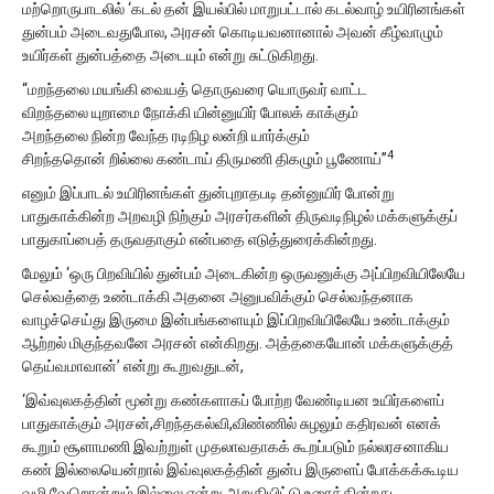
மற்றொருபாடலில் ‘கடல் தன் இயல்பில் மாறுபட்டால் கடல்வாழ் உயிரினங்கள்
துன்பம் அடைவதுபோல, அரசன் கொடியவனானால் அவன் கீழ்வாழும்
உயிர்கள் துன்பத்தை அடையும் என்று சுட்டுகிறது.
“மறந்தலை மயங்கி வையத் தொருவரை யொருவர் வாட்ட
விறந்தலை யுறாமை நோக்கி யின்னுயிர் போலக் காக்கும்
அறந்தலை நின்ற வேந்த ரடிநிழ லன்றி யார்க்கும்
4
சிறந்ததொன் றில்லை கண்டாய் திருமணி திகழும் பூணோய்”
எனும் இப்பாடல் உயிரினங்கள் துன்புறாதபடி தன்னுயிர் போன்று
பாதுகாக்கின்ற அறவழி நிற்கும் அரசர்களின் திருவடிநிழல் மக்களுக்குப்
பாதுகாப்பைத் தருவதாகும் என்பதை எடுத்துரைக்கின்றது.
மேலும் ‘ஒரு பிறவியில் துன்பம் அடைகின்ற ஒருவனுக்கு அப்பிறவியிலேயே
செல்வத்தை உண்டாக்கி அதனை அனுபவிக்கும் செல்வந்தனாக
வாழச்செய்து இருமை இன்பங்களையும் இப்பிறவியிலேயே உண்டாக்கும்
ஆற்றல் மிகுந்தவனே அரசன் என்கிறது. அத்தகையோன் மக்களுக்குத்
தெய்வமாவான்’ என்று கூறுவதுடன்,
‘இவ்வுலகத்தின் மூன்று கண்களாகப் போற்ற வேண்டியன உயிர்களைப்
பாதுகாக்கும் அரசன்,சிறந்தகல்வி,விண்ணில் சுழலும் கதிரவன் எனக்
கூறும் சூளாமணி இவற்றுள் முதலாவதாகக் கூறப்படும் நல்லரசனாகிய
கண் இல்லையென்றால் இவ்வுலகத்தின் துன்ப இருளைப் போக்கக்கூடிய
வழி வேறொன்றும் இல்லை என்று அறுதியிட்டு உரைக்கின்றது.