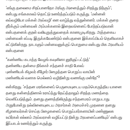
‘எங்கு தலைமை சிறப்பானதோ அங்கு அனைத்தும் சிறந்து நிற்கும்’;
என்பது சங்ககாலம் தொட்டு உணர்த்தப்படும் கருத்து. ‘மன்னன்
எவ்வழியோ மக்கள் அவ்வழி’ என வாழ்ந்து வந்துள்ளனர். மக்கள் குறை
தீர்க்கும் மன்னவன் அம்மக்களால் இறைவனெனப் போற்றப்படுவான்
என்பதனைக் குறள் வலியுறுத்துவதைக் காணமுடிகிறது. அத்தகைய
மன்னவன் எப்படி இருக்கவேண்டும் என்பதனை இக்காப்பியம் தெளிவாகச்
சுட்டுகின்றது. நாடாளும் மன்னவனுக்குப் பொறுமை என்பது மிக அவசியம்
என்பதனை
“கண்ணிய கடாத்த வேழங் கவுளினா னுரிஞப் பட்டுத்’
தண்ணிய தன்மை நீங்காச் சந்தனச் சாதி போலப்
புண்ணியக் கிழவர் கீழோர் பிழைத்தன பொறுப்ப வாயின்
3
மண்ணியல் வளாக மெல்லாம் வழிநின்று வணங்கு மன்றே”
என்கிறது. ‘சந்தன மரங்களைப் பெருமையுடைய மதம்பொருந்திய யானை
தனது கன்னத்தினால் உராய்ந்து தேய்த்தாலும் சிறந்த மணத்தை
வெளிப்படுத்தும். தனது குணத்திலிருந்து சந்தனமரம் மாறுபடாது.
அதுபோன்று நல்வினையுடைய அரசர்கள் அமைச்சர் முதலான தனது
கீழானவர்கள் செய்த பிழைகளைப் பொறுப்பார்களாயின் மண்ணுலக
உயிர்கள் எல்லாம் அவ்வரசன் வழிப்பட்டு நின்று அவனைப்பணியும்’ என்பது
இப்பாடல் உணர்த்தும் கருத்து.