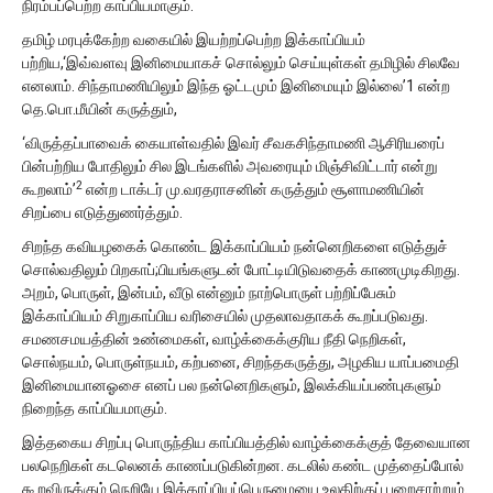
நிரம்பப்பெற்ற காப்பியமாகும்.
தமிழ் மரபுக்கேற்ற வகையில் இயற்றப்பெற்ற இக்காப்பியம்
பற்றிய,‘இவ்வளவு இனிமையாகச் சொல்லும் செய்யுள்கள் தமிழில் சிலவே
எனலாம். சிந்தாமணியிலும் இந்த ஓட்டமும் இனிமையும் இல்லை’1 என்ற
தெ.பொ.மீயின் கருத்தும்,
‘விருத்தப்பாவைக் கையாள்வதில் இவர் சீவகசிந்தாமணி ஆசிரியரைப்
பின்பற்றிய போதிலும் சில இடங்களில் அவரையும் மிஞ்சிவிட்டார் என்று
2
கூறலாம்’
என்ற டாக்டர் மு.வரதராசனின் கருத்தும் சூளாமணியின்
சிறப்பை எடுத்துணர்த்தும்.
சிறந்த கவியழகைக் கொண்ட இக்காப்பியம் நன்னெறிகளை எடுத்துச்
சொல்வதிலும் பிறகாப்;பியங்களுடன் போட்டியிடுவதைக் காணமுடிகிறது.
அறம், பொருள், இன்பம், வீடு என்னும் நாற்பொருள் பற்றிப்பேசும்
இக்காப்பியம் சிறுகாப்பிய வரிசையில் முதலாவதாகக் கூறப்படுவது.
சமணசமயத்தின் உண்மைகள், வாழ்க்கைக்குரிய நீதி நெறிகள்,
சொல்நயம், பொருள்நயம், கற்பனை, சிறந்தகருத்து, அழகிய யாப்பமைதி
இனிமையானஓசை எனப் பல நன்னெறிகளும், இலக்கியப்பண்புகளும்
நிறைந்த காப்பியமாகும்.
இத்தகைய சிறப்பு பொருந்திய காப்பியத்தில் வாழ்க்கைக்குத் தேவையான
பலநெறிகள் கடலெனக் காணப்படுகின்றன. கடலில் கண்ட முத்தைப்போல்
கூறவிருக்கும் நெறியே இக்காப்பியப்பெருமையை உலகிற்குப் பறைசாற்றும்.