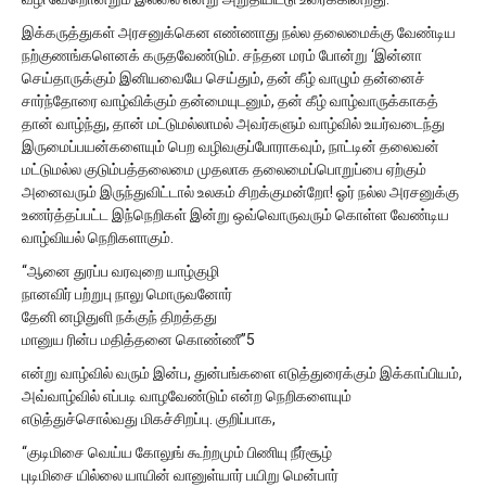
இக்கருத்துகள் அரசனுக்கென எண்ணாது நல்ல தலைமைக்கு வேண்டிய
நற்குணங்களெனக் கருதவேண்டும். சந்தன மரம் போன்று ‘இன்னா
செய்தாருக்கும் இனியவையே செய்தும், தன் கீழ் வாழும் தன்னைச்
சார்ந்தோரை வாழ்விக்கும் தன்மையுடனும், தன் கீழ் வாழ்வாருக்காகத்
தான் வாழ்ந்து, தான் மட்டுமல்லாமல் அவர்களும் வாழ்வில் உயர்வடைந்து
இருமைப்பயன்களையும் பெற வழிவகுப்போராகவும், நாட்டின் தலைவன்
மட்டுமல்ல குடும்பத்தலைமை முதலாக தலைமைப்பொறுப்பை ஏற்கும்
அனைவரும் இருந்துவிட்டால் உலகம் சிறக்குமன்றோ! ஓர் நல்ல அரசனுக்கு
உணர்த்தப்பட்ட இந்நெறிகள் இன்று ஒவ்வொருவரும் கொள்ள வேண்டிய
வாழ்வியல் நெறிகளாகும்.
“ஆனை துரப்ப வரவுறை யாழ்குழி
நானவிர் பற்றுபு நாலு மொருவனோர்
தேனி னழிதுளி நக்குந் திறத்தது
மானுய ரின்ப மதித்தனை கொண்ணீ”5
என்று வாழ்வில் வரும் இன்ப, துன்பங்களை எடுத்துரைக்கும் இக்காப்பியம்,
அவ்வாழ்வில் எப்படி வாழவேண்டும் என்ற நெறிகளையும்
எடுத்துச்சொல்வது மிகச்சிறப்பு. குறிப்பாக,
“குடிமிசை வெய்ய கோலுங் கூற்றமும் பிணியு நீர்சூழ்
புடிமிசை யில்லை யாயின் வானுள்யார் பயிறு மென்பார்