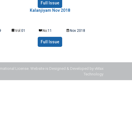
Full Issue
Kalanjiyam Nov 2018
9
Vol:
01
No:
11
Nov 2018
Full Issue
ernational License.
Website is Designed & Developed by vMax
Technology