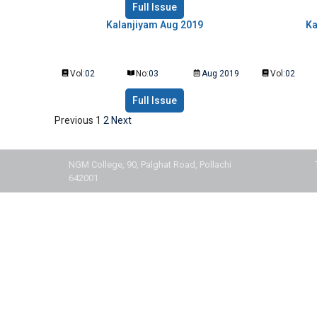
Full Issue
Kalanjiyam Aug 2019
Ka
Vol:
02
No:
03
Aug 2019
Vol:
02
Full Issue
Previous
1
2
Next
NGM College, 90, Palghat Road, Pollachi
642001