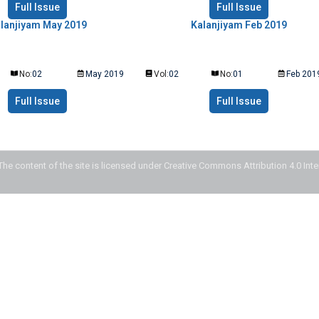
Full Issue
Full Issue
lanjiyam May 2019
Kalanjiyam Feb 2019
No:
02
May 2019
Vol:
02
No:
01
Feb 201
Full Issue
Full Issue
The content of the site is licensed under Creative Commons Attribution 4.0 Int