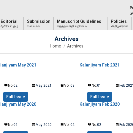
P
ம
Editorial
Submission
Manuscript Guidelines
Policies
ஆசிரியர் குழு
சமர்ப்பிக்க
எழுத்துப்பிரதி வழிகாட்டி
நெறிமுறைகள்
Archives
You are here:
Home
Archives
lanjiyam May 2021
Kalanjiyam Feb 2021
No:
02
May 2021
Vol:
03
No:
01
Feb 202
Full Issue
Full Issue
lanjiyam May 2020
Kalanjiyam Feb 2020
No:
06
May 2020
Vol:
02
No:
02
Feb 202