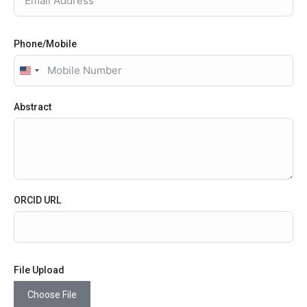
Phone/Mobile
United
States
+1
Abstract
ORCID URL
File Upload
Choose File