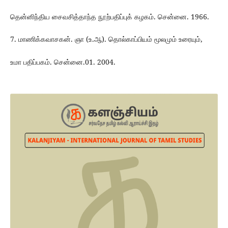
தென்னிந்திய சைவசித்தாந்த நூற்பதிப்புக் கழகம். சென்னை. 1966.
7. மாணிக்கவாசகன். ஞா (உ.ஆ). தொல்காப்பியம் மூலமும் உரையும்,
உமா பதிப்பகம். சென்னை.01. 2004.