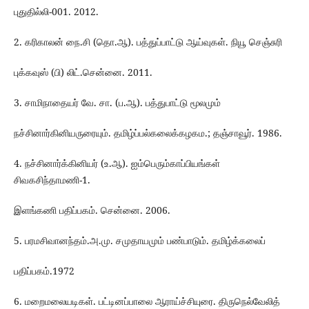
புதுதில்லி-001. 2012.
2. கரிகாலன் நை.சி (தொ.ஆ). பத்துப்பாட்டு ஆய்வுகள். நியூ செஞ்சுரி
புக்கவுஸ் (பி) லிட்.சென்னை. 2011.
3. சாமிநாதையர் வே. சா. (ப.ஆ). பத்துபாட்டு மூலமும்
நச்சினார்கினியருரையும். தமிழ்ப்பல்கலைக்கழகம.; தஞ்சாவூர். 1986.
4. நச்சினார்க்கினியர் (உ.ஆ). ஐம்பெரும்காப்பியங்கள்
சிவகசிந்தாமணி-1.
இளங்கணி பதிப்பகம். சென்னை. 2006.
5. பரமசிவானந்தம்.அ.மு. சமுதாயமும் பண்பாடும். தமிழ்க்கலைப்
பதிப்பகம்.1972
6. மறைமலையடிகள். பட்டினப்பாலை ஆராய்ச்சியுரை. திருநெல்வேலித்