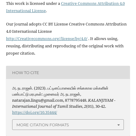
This work is licensed under a
Creative Commons Attribution 4.0
International License
.
Our journal adopts CC BY License Creative Commons Attribution
4.0 International License
http://Creativecommons.org//license/by/4.0/
. It allows using,
reusing, distributing and reproducing of the original work with
proper citation.
HOW TO CITE
அ. நடராஜன். (2023). பட்டினப்பாலையில் சங்ககால மக்களின்
பண்பாட்டு மரபுகள்: முனைவர் அ. நடராஜன்,
natarajan.lingu@gmail.com, 8778795448.
KALANJIYAM -
International Journal of Tamil Studies
,
2
(01), 30-42.
https://doi.org/10.35444/
MORE CITATION FORMATS