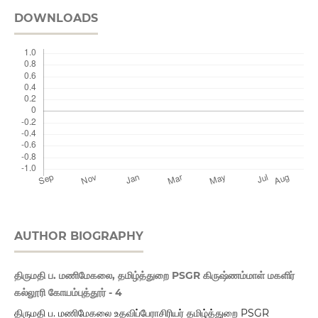
DOWNLOADS
AUTHOR BIOGRAPHY
திருமதி ப. மணிமேகலை, தமிழ்த்துறை PSGR கிருஷ்ணம்மாள் மகளிர்
கல்லூரி கோயம்புத்தூர் - 4
திருமதி ப. மணிமேகலை உதவிப்பேராசிரியர் தமிழ்த்துறை PSGR