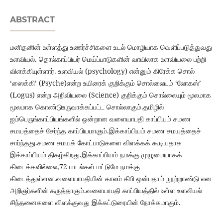
ABSTRACT
மனிதனின் உள்ளத்து உணர்ச்சிகளை உடல் மொழியாக வெளிப்படுத்துவது
உளவியல். தொல்காப்பியர் மெய்ப்பாடுகளின் வாயிலாக உளவியலை பற்றி
விளக்கியுள்ளார். உளவியல் (psychology) என்னும் கிரேக்க சொல்
‘ஸைக்கி’ (Psyche)என்ற உயிரைக் குறிக்கும் சொல்லையும் ‘லோகஸ்’
(Logus) என்ற அறிவியலை (Science) குறிக்கும் சொல்லையும் மூலமாக
மூலமாக கொண்டுஉருவாக்கப்பட்ட சொல்லாகும்.தமிழில்
ஐம்பெருங்காப்பியங்களில் ஒன்றான வளையாபதி காப்பியம் சமண
சமயத்தைச் சேர்ந்த காப்பியமாகும்.இக்காப்பியம் சமண சமயத்தைச்
சார்ந்தது.சமண சமயக் கோட்பாடுகளை விளக்கக் கூடியதாக
இக்காப்பியம் திகழ்கிறது.இக்காப்பியம் நமக்கு முழுமையாகக்
கிடைக்கவில்லை,72 பாடல்கள் மட்டுமே நமக்கு
கிடைத்துள்ளன.வளையாபதியின் காலம் கிபி ஒன்பதாம் நூற்றாண்டு என
அறிஞர்களின் கருத்தாகும்.வளையாபதி காப்பியத்தில் உள்ள உளவியல்
சிந்தனைகளை விளக்குவது இக்கட்டுரையின் நோக்கமாகும்.