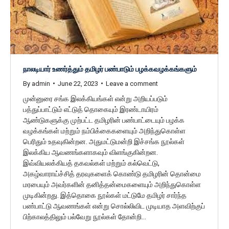
நாலடியார் உணர்த்தும் தமிழர் பண்பாடும் பழக்கவழக்கங்களும்
By
admin
June 22, 2023
Leave a comment
முன்னுரை சங்க இலக்கியங்கள் என்று அறியப்படும்
பத்துப்பாட்டும் எட்டுத் தொகையும் இரண்டாயிரம்
ஆண்டுகளுக்கு முற்பட்ட தமிழரின் பண்பாட்டையும் பழக்க
வழக்கங்கள் மற்றும் நம்பிக்கைகளையும் அறிந்துகொள்ள
பெரிதும் உதவுகின்றன. அதுமட்டுமன்றி இச்சங்க நூல்கள்
இலக்கிய ஆவணங்களாகவும் விளங்குகின்றன.
இவ்வியலக்கியத் தகவல்கள் மற்றும் கல்வெட்டு,
அகழ்வாராய்ச்சித் தரவுகளைக் கொண்டு தமிழரின் தொன்மை
மரபையும் அவர்களின் தனித்தன்மைகளையும் அறிந்துகொள்ள
முடிகின்றது. இத்தொகை நூல்கள் மட்டுமே தமிழர் சார்ந்த
பண்பாட்டு ஆவணங்கள் என்று சொல்லிவிட முடியாத அளவிற்குப்
பிற்காலத்திலும் பல்வேறு நூல்கள் தோன்றி…