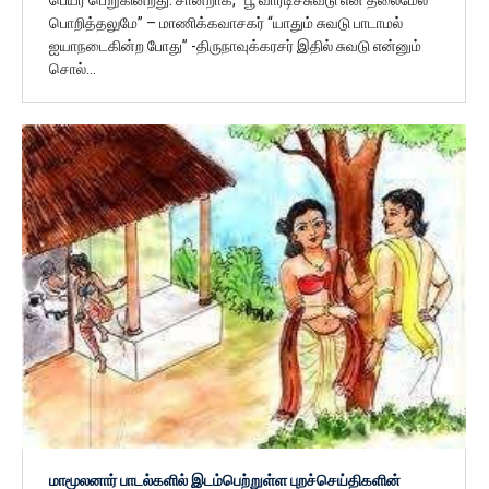
பெயர் பெறுகின்றது. சான்றாக, “பூ வாரடிச்சுவடு என் தலைமேல்
பொறித்தலுமே” – மாணிக்கவாசகர் “யாதும் சுவடு பாடாமல்
ஐயாநடைகின்ற போது” -திருநாவுக்கரசர் இதில் சுவடு என்னும்
சொல்…
மாமூலனார் பாடல்களில் இடம்பெற்றுள்ள புறச்செய்திகளின்