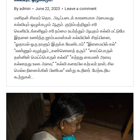
By
admin
June 22, 2023
Leave a comment
மனிதன் சிகரம் தொட அடிப்படைக் காரணமாக அமைவது
கல்வியும் ஒழுக்கமும் ஆகும். குடும்பத்திலும் சரி
வெளியிடங்களிலும் சரி நம்மை உயர்த்தும் ஆயுதம் கல்வி மட்டுமே.
இதனை உணர்ந்த ஜாம்பவான்கள் கல்வியின் சிறப்பினை,
“ஓதாமல் ஒரு நாளும் இருக்க வேண்டாம்” “இளமையில் கல்”
“எண்ணும் எழுத்தும்_கண்ணெனத் தரும்” “கைப்பொருள்
தன்னின் மெய்ப்பொருள் கல்வி” “கற்றது கைமண் அளவு
கல்லாதது உலக அளவு” “கல்வி கரையில கற்பவர் நாள்; சில
மெல்ல நினைக்கின் பிணிபல” என்று கூறினர். மேற்கூறிய
கூற்றுகள்…