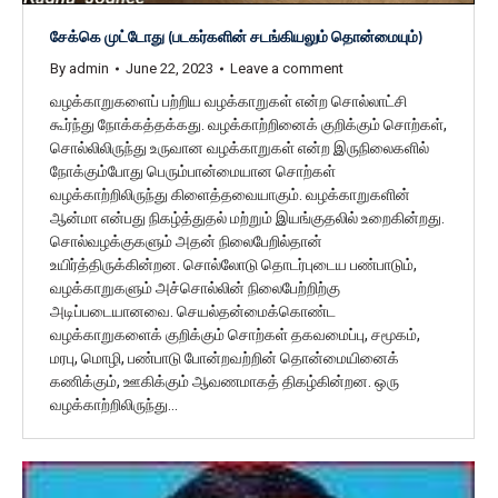
சேக்கெ முட்டோது (படகர்களின் சடங்கியலும் தொன்மையும்)
By
admin
June 22, 2023
Leave a comment
வழக்காறுகளைப் பற்றிய வழக்காறுகள் என்ற சொல்லாட்சி
கூர்ந்து நோக்கத்தக்கது. வழக்காற்றினைக் குறிக்கும் சொற்கள்,
சொல்லிலிருந்து உருவான வழக்காறுகள் என்ற இருநிலைகளில்
நோக்கும்போது பெரும்பான்மையான சொற்கள்
வழக்காற்றிலிருந்து கிளைத்தவையாகும். வழக்காறுகளின்
ஆன்மா என்பது நிகழ்த்துதல் மற்றும் இயங்குதலில் உறைகின்றது.
சொல்வழக்குகளும் அதன் நிலைபேறில்தான்
உயிர்த்திருக்கின்றன. சொல்லோடு தொடர்புடைய பண்பாடும்,
வழக்காறுகளும் அச்சொல்லின் நிலைபேற்றிற்கு
அடிப்படையானவை. செயல்தன்மைக்கொண்ட
வழக்காறுகளைக் குறிக்கும் சொற்கள் தகவமைப்பு, சமூகம்,
மரபு, மொழி, பண்பாடு போன்றவற்றின் தொன்மையினைக்
கணிக்கும், ஊகிக்கும் ஆவணமாகத் திகழ்கின்றன. ஒரு
வழக்காற்றிலிருந்து…