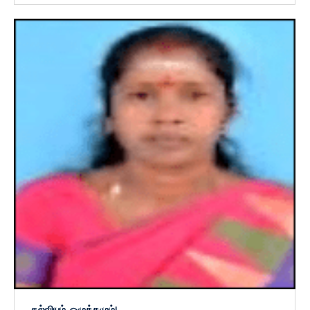
கல்வியும், ஒழுக்கமும்!