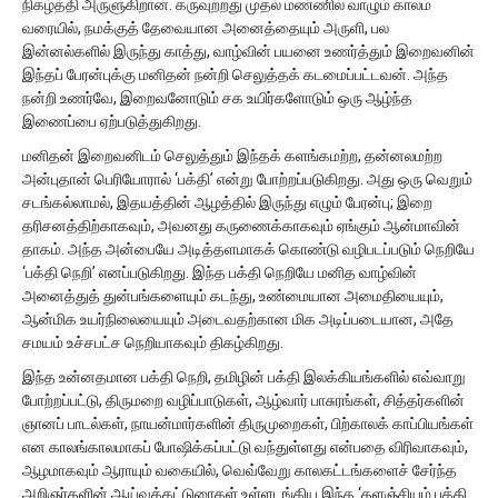
நிகழ்த்தி அருளுகிறான். கருவுற்றது முதல் மண்ணில் வாழும் காலம்
வரையில், நமக்குத் தேவையான அனைத்தையும் அருளி, பல
இன்னல்களில் இருந்து காத்து, வாழ்வின் பயனை உணர்த்தும் இறைவனின்
இந்தப் பேரன்புக்கு மனிதன் நன்றி செலுத்தக் கடமைப்பட்டவன். அந்த
நன்றி உணர்வே, இறைவனோடும் சக உயிர்களோடும் ஒரு ஆழ்ந்த
இணைப்பை ஏற்படுத்துகிறது.
மனிதன் இறைவனிடம் செலுத்தும் இந்தக் களங்கமற்ற, தன்னலமற்ற
அன்புதான் பெரியோரால் ‘பக்தி’ என்று போற்றப்படுகிறது. அது ஒரு வெறும்
சடங்கல்லாமல், இதயத்தின் ஆழத்தில் இருந்து எழும் பேரன்பு; இறை
தரிசனத்திற்காகவும், அவனது கருணைக்காகவும் ஏங்கும் ஆன்மாவின்
தாகம். அந்த அன்பையே அடித்தளமாகக் கொண்டு வழிபடப்படும் நெறியே
‘பக்தி நெறி’ எனப்படுகிறது. இந்த பக்தி நெறியே மனித வாழ்வின்
அனைத்துத் துன்பங்களையும் கடந்து, உண்மையான அமைதியையும்,
ஆன்மிக உயர்நிலையையும் அடைவதற்கான மிக அடிப்படையான, அதே
சமயம் உச்சபட்ச நெறியாகவும் திகழ்கிறது.
இந்த உன்னதமான பக்தி நெறி, தமிழின் பக்தி இலக்கியங்களில் எவ்வாறு
போற்றப்பட்டு, திருமறை வழிப்பாடுகள், ஆழ்வார் பாசுரங்கள், சித்தர்களின்
ஞானப் பாடல்கள், நாயன்மார்களின் திருமுறைகள், பிற்காலக் காப்பியங்கள்
என காலங்காலமாகப் போஷிக்கப்பட்டு வந்துள்ளது என்பதை விரிவாகவும்,
ஆழமாகவும் ஆராயும் வகையில், வெவ்வேறு காலகட்டங்களைச் சேர்ந்த
அறிஞர்களின் ஆய்வுக்கட்டுரைகள் உள்ளடங்கிய இந்த ‘களஞ்சியம் பக்தி