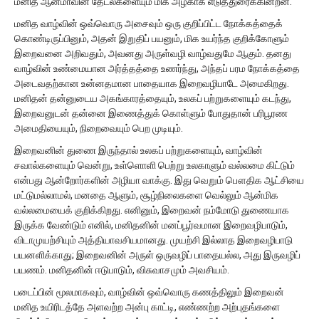
மனித ஆன்மாவின் தேடல்களையும் மிக அழகாக எடுத்துரைக்கின்றன.
மனித வாழ்வின் ஒவ்வொரு அசைவும் ஒரு குறிப்பிட்ட நோக்கத்தைக்
கொண்டிருப்பினும், அதன் இறுதிப் பயனும், மிக உயர்ந்த குறிக்கோளும்
இறைவனை அறிவதும், அவனது அருள்வழி வாழ்வதுமே ஆகும். தனது
வாழ்வின் உண்மையான அர்த்தத்தை உணர்ந்து, அந்தப் பரம நோக்கத்தை
அடைவதற்கான உன்னதமான பாதையாக இறைவழிபாடே அமைகிறது.
மனிதன் தன்னுடைய அகங்காரத்தையும், உலகப் பற்றுகளையும் கடந்து,
இறைவனுடன் தன்னை இணைத்துக் கொள்ளும் போதுதான் பரிபூரண
அமைதியையும், நிறைவையும் பெற முடியும்.
இறைவனின் துணை இருந்தால் உலகப் பற்றுகளையும், வாழ்வின்
சவால்களையும் வென்று, உள்ளொளி பெற்று உலகாளும் வல்லமை கிட்டும்
என்பது ஆன்றோர்களின் அழியா வாக்கு. இது வெறும் பௌதிக ஆட்சியை
மட்டுமல்லாமல், மனதை ஆளும், சூழ்நிலைகளை வெல்லும் ஆன்மிக
வல்லமையைக் குறிக்கிறது. எனினும், இறைவன் நம்மோடு துணையாக
இருக்க வேண்டும் எனில், மனிதனின் மனப்பூர்வமான இறைவழிபாடும்,
விடாமுயற்சியும் அத்தியாவசியமானது. முயற்சி இல்லாத இறைவழிபாடு
பயனளிக்காது; இறைவனின் அருள் ஒருவழிப் பாதையல்ல, அது இருவழிப்
பயணம். மனிதனின் ஈடுபாடும், விசுவாசமும் அவசியம்.
படைப்பின் மூலமாகவும், வாழ்வின் ஒவ்வொரு கணத்திலும் இறைவன்
மனித உயிரிடத்தே அளவற்ற அன்பு காட்டி, எண்ணற்ற அற்புதங்களை