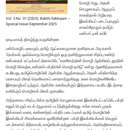
மொழி அது. அதன்
செழுமையும், ஆழமும்,
காலத்தால் அழியாத
Vol. 5 No. 01 (2025): Bakthi Ilakkiyam –
இலக்கியப் படைப்புகளும்
Special Issue September 2025
காலம்தோறும் தமிழ்ப்
பண்பாட்டின் உயிர்
நாடியாகத் திகழ்ந்து வருகின்றன.
பன்மொழிப் புலவரும், தமிழ் ஆய்வாளருமான தனிநாயக அடிகளார்
அவர்கள், ஒவ்வொரு மொழிக்கும் ஒரு தனித்துவமான சிறப்பு உண்டு
என்பதைச் சுட்டிக்காட்டுகையில், “வணிகத்தின் மொழி ஆங்கிலம், தூதின்
மொழி பிரெஞ்சு, என்றால் பக்தியின் மொழி தமிழ்” என்று ஆணித்தரமாகக்
கூறியது, தமிழ்மொழியின் ஆன்மிக ஆழத்தையும், அதன் பக்திசார்ந்த
மரபையும் மிகத் தெளிவாகப் பறைசாற்றுகிறது. உலக மொழிகளிலேயே
இறைவழிபாட்டிற்கும், ஆன்மிக உணர்வுக்கும் இத்தகைய உயரிய இடத்தை
வகிக்கும் மொழிகள் மிகக் குறைவே.
அத்தகைய சிறப்பு மிக்க தமிழின் செழுமையான இலக்கியப் பரப்பில், பக்தி
எனும் பெரும் கடல் ஆழமாகப் படர்ந்திருக்கிறது. சங்க காலம் முதல்
இக்காலம் வரை, எண்ணற்றப் பக்திப் படைப்புகள் தமிழ் மொழியின்
இலக்கியச் சிகரங்களாக ஒளிர்கின்றன. பக்தி இலக்கியங்கள் வெறும்
பாடல்களாய் நிற்காமல், வாழ்வியல் தத்துவங்களையும், அறநெறிகளையும்,