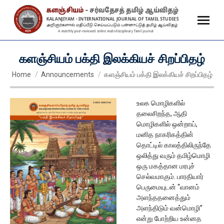
களஞ்சியம் பக்தி இலக்கியச் சிறப்பிதழ்
You are here:
Home
Announcements
களஞ்சியம் பக்தி இலக்கியச் சிறப்பிதழ்
உலக மொழிகளில்
தலைசிறந்த, ஆதி
மொழிகளில் ஒன்றாய்,
மனித நாகரிகத்தின்
தொட்டில் காலத்திலிருந்தே
ஒலித்து வரும் தமிழ்மொழி
ஒரு மகத்தான மரபுச்
செல்வமாகும். பாரதியார்
பெருமையுடன் “வானம்
அளந்ததனைத்தும்
அளந்திடும் வன்மொழி”
என்று போற்றிய உன்னத