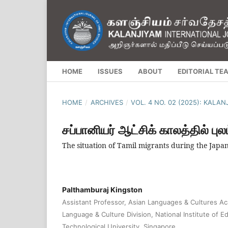
HOME
ISSUES
ABOUT
EDITORIAL TE
HOME
/
ARCHIVES
/
VOL. 4 NO. 02 (2025): KALA
சப்பானியர் ஆட்சிக் காலத்தில் பு
The situation of Tamil migrants during the Japa
Palthamburaj Kingston
Assistant Professor, Asian Languages & Cultures A
Language & Culture Division, National Institute of 
Technological University, Singapore