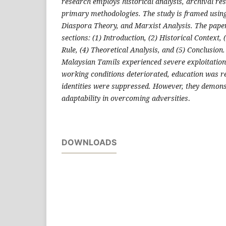
research employs historical analysis, archival res
primary methodologies. The study is framed using
Diaspora Theory, and Marxist Analysis. The paper 
sections: (1) Introduction, (2) Historical Context,
Rule, (4) Theoretical Analysis, and (5) Conclusion
Malaysian Tamils experienced severe exploitation
working conditions deteriorated, education was re
identities were suppressed. However, they demons
adaptability in overcoming adversities
.
DOWNLOADS