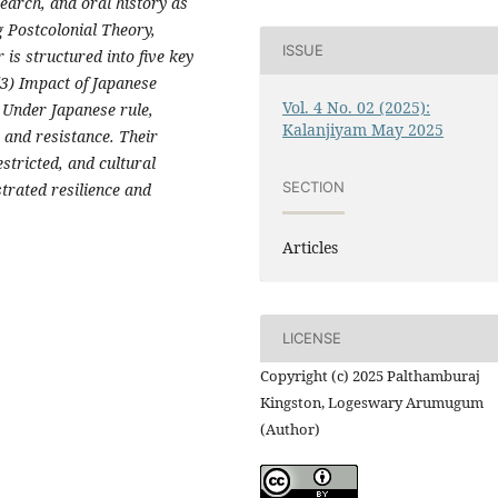
earch, and oral history as
 Postcolonial Theory,
ISSUE
is structured into five key
 (3) Impact of Japanese
Vol. 4 No. 02 (2025):
. Under Japanese rule,
Kalanjiyam May 2025
 and resistance. Their
stricted, and cultural
SECTION
trated resilience and
Articles
LICENSE
Copyright (c) 2025 Palthamburaj
Kingston, Logeswary Arumugum
(Author)