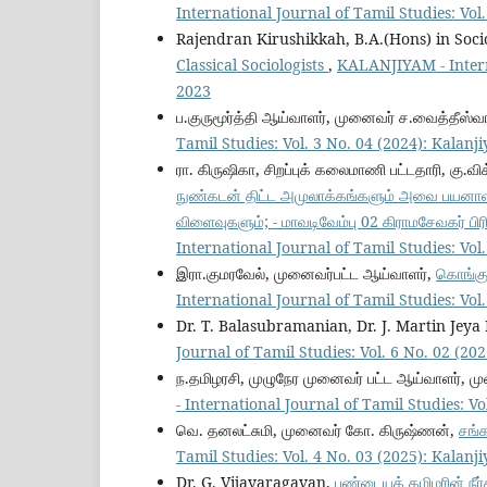
International Journal of Tamil Studies: Vo
Rajendran Kirushikkah, B.A.(Hons) in Soc
Classical Sociologists
,
KALANJIYAM - Interna
2023
ப.குருமூர்த்தி ஆய்வாளர், முனைவர் ச.வைத்தீஸ்வ
Tamil Studies: Vol. 3 No. 04 (2024): Kalan
ரா. கிருஷிகா, சிறப்புக் கலைமாணி பட்டதாரி, கு.வ
நுண்கடன் திட்ட அமுலாக்கங்களும் அவை பயனாளி
விளைவுகளும்; - மாவடிவேம்பு 02 கிராமசேவகர் 
International Journal of Tamil Studies: Vo
இரா.குமரவேல், முனைவர்பட்ட ஆய்வாளர்,
கொங்கு 
International Journal of Tamil Studies: Vo
Dr. T. Balasubramanian, Dr. J. Martin Jeya
Journal of Tamil Studies: Vol. 6 No. 02 (2
ந.தமிழரசி, முழுநேர முனைவர் பட்ட ஆய்வாளர், மு
- International Journal of Tamil Studies: V
வெ. தனலட்சுமி, முனைவர் கோ. கிருஷ்ணன்,
சங்
Tamil Studies: Vol. 4 No. 03 (2025): Kalan
Dr. G. Vijayaragavan,
பண்டையத் தமிழரின் நீ