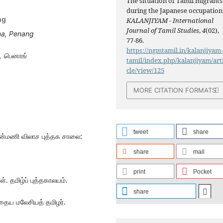
The situation of Tamil migrants
during the Japanese occupation
ng
KALANJIYAM - International
Journal of Tamil Studies
,
4
(02),
na,
Penang
77-86.
https://ngmtamil.in/kalanjiyam
, பெனாங்
tamil/index.php/kalanjiyam/art
cle/view/125
MORE CITATION FORMATS
tweet
share
ோன்மணி விலாச புத்தக சாலை:
share
mail
print
Pocket
ள். தமிழ்ப் புத்தகாலயம்.
share
போதைய மலேசியத் தமிழர்.