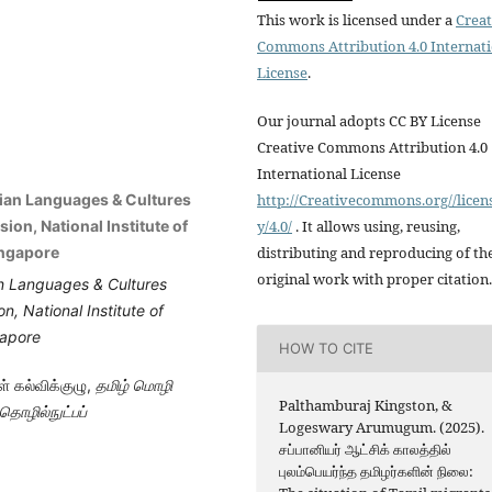
This work is licensed under a
Creat
Commons Attribution 4.0 Internat
License
.
Our journal adopts CC BY License
Creative Commons Attribution 4.0
International License
sian Languages & Cultures
http://Creativecommons.org//licen
on, National Institute of
y/4.0/
. It allows using, reusing,
ingapore
distributing and reproducing of th
original work with proper citation.
n Languages & Cultures
ion,
National Institute of
apore
HOW TO CITE
் கல்விக்குழு,
தமிழ் மொழி
Palthamburaj Kingston, &
 தொழில்நுட்பப்
Logeswary Arumugum. (2025).
சப்பானியர் ஆட்சிக் காலத்தில்
புலம்பெயர்ந்த தமிழர்களின் நிலை: