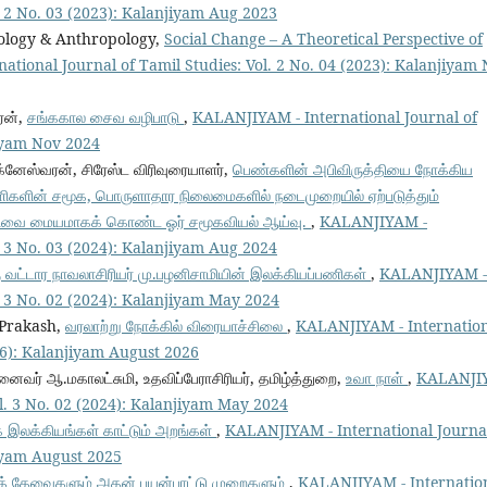
l. 2 No. 03 (2023): Kalanjiyam Aug 2023
iology & Anthropology,
Social Change – A Theoretical Perspective of
tional Journal of Tamil Studies: Vol. 2 No. 04 (2023): Kalanjiyam
ரன்,
சங்ககால சைவ வழிபாடு
,
KALANJIYAM - International Journal of
jiyam Nov 2024
ிக்னேஸ்வரன், சிரேஸ்ட விரிவுரையாளர்,
பெண்களின் அபிவிருத்தியை நோக்கிய
களின் சமூக, பொருளாதார நிலைமைகளில் நடைமுறையில் ஏற்படுத்தும்
பிரிவை மையமாகக் கொண்ட ஓர் சமூகவியல் ஆய்வு.
,
KALANJIYAM -
l. 3 No. 03 (2024): Kalanjiyam Aug 2024
வட்டார நாவலாசிரியர் மு.பழனிசாமியின் இலக்கியப்பணிகள்
,
KALANJIYAM -
l. 3 No. 02 (2024): Kalanjiyam May 2024
 Prakash,
வரலாற்று நோக்கில் விரையாச்சிலை
,
KALANJIYAM - Internatio
026): Kalanjiyam August 2026
னைவர் ஆ.மகாலட்சுமி, உதவிப்பேராசிரியர், தமிழ்த்துறை,
உவா நாள்
,
KALANJI
ol. 3 No. 02 (2024): Kalanjiyam May 2024
க இலக்கியங்கள் காட்டும் அறங்கள்
,
KALANJIYAM - International Journal
jiyam August 2025
ர்த் தேவைகளும் அதன் பயன்பாட்டு முறைகளும்
,
KALANJIYAM - Internatio