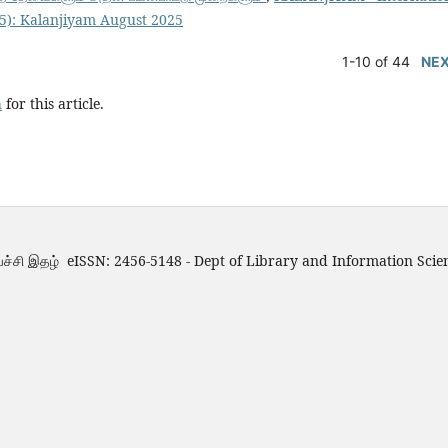
025): Kalanjiyam August 2025
1-10 of 44
NE
h
for this article.
்ச்சி இதழ் eISSN: 2456-5148 - Dept of Library and Information Scie