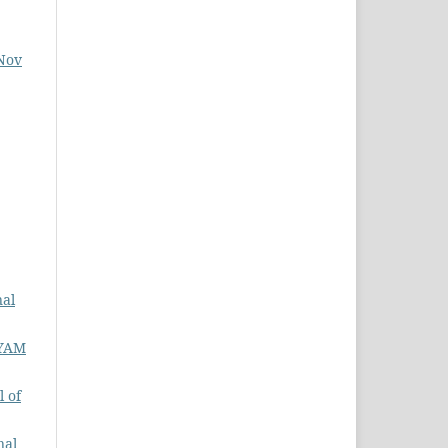
 Nov
nal
YAM
 of
nal