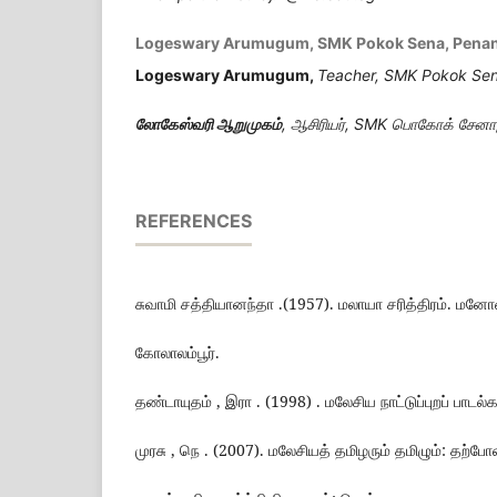
Logeswary Arumugum, SMK Pokok Sena, Pena
Logeswary Arumugum,
Teacher, SMK Pokok Se
லோகேஸ்வரி ஆறுமுகம்
, ஆசிரியர், SMK பொகோக் சேனா
REFERENCES
சுவாமி சத்தியானந்தா .(1957). மலாயா சரித்திரம். மன
கோலாலம்பூர்.
தண்டாயுதம் , இரா . (1998) . மலேசிய நாட்டுப்புறப் பாடல்க
முரசு , நெ . (2007). மலேசியத் தமிழரும் தமிழும்: தற்