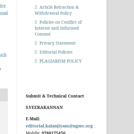
ive
Article Retraction &
ional
Withdrawal Policy
Policies on Conflict of
Interest and Informed
Consent
Privacy Statement
Editorial Policies
se/b
PLAGIARISM POLICY
e
Submit & Technical Contact
S.VEERAKANNAN
E-Mail:
editorial.kalanjiyam@ngmc.org
Mobile:
9788175456