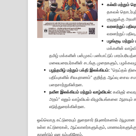
கல்வி மற்றும் தொ
தகவல் தொடர்புத
சூழலுக்கு அவச
வரலாற்றுப் பதிவு
வரலாற்றுப் பதிவ
பழங்குடி மற்றும்
மக்களின் வாழ்வ
தமிழ் மக்களின் பன்முகப் பண்பாட்டுப் பாரம்பரிய
மலையரையர்களின் சடங்கு முறைகளும், பழக்கவழக
பழந்தமிழ் மற்றும் பக்தி இலக்கியம்:
"நெய்தல் திணை
பதிப்புகளில் சிவபுராணம்" குறித்த ஆய்வு சைவ
பறைசாற்றுகின்றன.
நவீன இலக்கியம் மற்றும் வாழ்வியல்:
கவிஞர் வைரமு
அறம்" எனும் வாழ்வியல் விழுமியங்களை ஆராயும் 
எடுத்துரைக்கின்றன.
ஒவ்வொரு கட்டுரையும் துறைசார் நிபுணர்களால் ஆழமான 
உள்ள கட்டுரைகள், ஆய்வாளர்களுக்கும், மாணவர்களுக்க
தூண்டும் என நம்புகிறோம்.