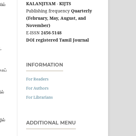
KALANJIYAM - KIJTS
ில்
Publishing frequency
Quarterly
(February, May, August, and
November)
E-ISSN
2456-5148
DOI registered Tamil Journal
,
INFORMATION
சகப்
For Readers
For Authors
ில்
For Librarians
ில்
ADDITIONAL MENU