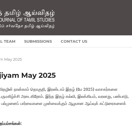
AL TEAM
SUBMISSIONS
CONTACT US
yam May 2025
anjiyam May 2025
விதழின் நான்காம் தொகுதி, இரண்டாம் இதழ் (மே 2025) வாசகர்களை
ருமகிழ்ச்சி அடைகிறோம். இந்த இதழ் கல்வி, இலக்கியம், வரலாறு, பண்பாடு,
் பல்முனைப் பார்வைகளை முன்வைக்கும் ஆழமான ஆய்வுக் கட்டுரைகளைக்
ப்பம்சங்கள்: