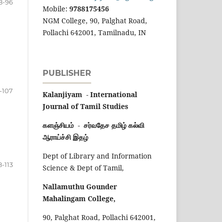
8-96
Mobile:
9788175456
NGM College, 90, Palghat Road,
Pollachi 642001, Tamilnadu, IN
PUBLISHER
-107
Kalanjiyam - International
Journal of Tamil Studies
களஞ்சியம் - சர்வதேச தமிழ் கல்வி
ஆராய்ச்சி இதழ்
Dept of Library and Information
8-113
Science & Dept of Tamil,
Nallamuthu Gounder
Mahalingam College,
90, Palghat Road, Pollachi 642001,