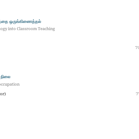
்பத்தை ஒருங்கிணைத்தல்
ogy into Classroom Teaching
7
் நிலை
 occupation
or)
7