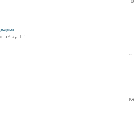
8
 முறைகள்
inna Arayathi"
97
10