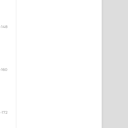
-148
-160
1-172