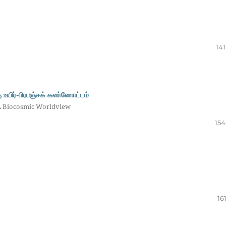
141
உயிர்-பிரபஞ்சக் கண்ணோட்டம்
 A Biocosmic Worldview
154
16