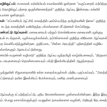
ழில்நுட்பம்:
சமகாலக் கல்வியியல் சவால்களில் ஒன்றான "வகுப்பறைக் கற்பித்தல
் தொழில்நுட்பத்தை ஒருங்கிணைத்தல்" குறித்த ஆய்வு, இன்றைய கல்விச்
ியமான ஒன்றாகும்.
கள்:
"சப்பானியர் ஆட்சிக் காலத்தில் புலம்பெயர்ந்த தமிழர்களின் நிலை" குறித்த
ு, கடந்த காலத்தின் வலிமிகுந்த பக்கங்களை மீட்டுணரச் செய்கிறது.
 பண்பாட்டு ஆய்வுகள்:
மலையரையர் மற்றும் கொல்லிமலை மலையாளி பழங்குடி
ியல் சடங்குகள், பழக்கவழக்கங்கள், நம்பிக்கைகள் குறித்த விரிவான ஆய்வுகள்
த்தை வெளிப்படுத்துகின்றன. குறிப்பாக, "சின்ன அரயத்தி" புதினத்தின் வழியே
்கங்களும் ஆராயப்பட்டுள்ளது.
யில் வருணன் வழிபாடு" குறித்த ஆய்வு பழந்தமிழர் வாழ்வியலையும், "திருவா
 சமய மரபுகளையும் தொன்மையையும் பக்தி இலக்கியத்தின் ஆழத்தையும்
த்துவின் சிறுகதைகளில் உள்ள கதைக்கருக்கள் பற்றிய பகுப்பாய்வும், "அகத்த
கட்டுரையும் நவீன இலக்கியப் போக்கையும், மனித மாண்புகளையும்
ஆய்வுக்கு உட்படுத்தப்பட்டு, புதிய கோணங்களை முன்வைக்கின்றன. இந்த இதழ
ும், பொது வாசகர்களுக்கும் பயனுள்ள தகவல்களை வழங்கி, அறிவுத் தேடலைத்