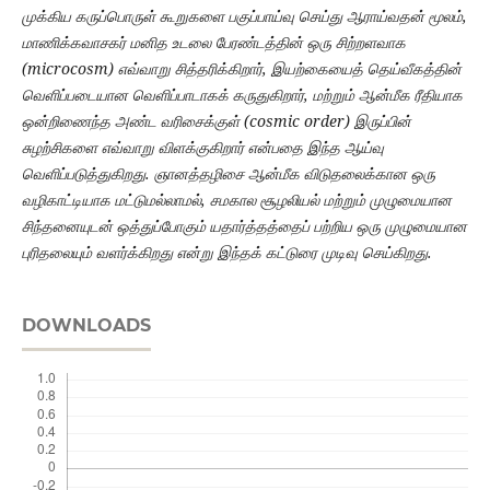
முக்கிய கருப்பொருள் கூறுகளை பகுப்பாய்வு செய்து ஆராய்வதன் மூலம்,
மாணிக்கவாசகர் மனித உடலை பேரண்டத்தின் ஒரு சிற்றளவாக
(microcosm) எவ்வாறு சித்தரிக்கிறார், இயற்கையைத் தெய்வீகத்தின்
வெளிப்படையான வெளிப்பாடாகக் கருதுகிறார், மற்றும் ஆன்மீக ரீதியாக
ஒன்றிணைந்த அண்ட வரிசைக்குள் (cosmic order) இருப்பின்
சுழற்சிகளை எவ்வாறு விளக்குகிறார் என்பதை இந்த ஆய்வு
வெளிப்படுத்துகிறது. ஞானத்தழிசை ஆன்மீக விடுதலைக்கான ஒரு
வழிகாட்டியாக மட்டுமல்லாமல், சமகால சூழலியல் மற்றும் முழுமையான
சிந்தனையுடன் ஒத்துப்போகும் யதார்த்தத்தைப் பற்றிய ஒரு முழுமையான
புரிதலையும் வளர்க்கிறது என்று இந்தக் கட்டுரை முடிவு செய்கிறது.
DOWNLOADS