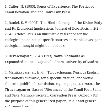
1. Cutler, N. (1983). Songs of Experience: The Poetics of
Tamil Devotion. Indiana University Press.
2. Daniel, E. V. (2005). The Hindu Concept of the Divine Body
and Its Ecological Implications. Journal of Ecocriticism, 2(2),
29-45. (Note: This is an illustrative reference for the
ecological point, actual specific sources on Manikkavasagar's
ecological thought might be needed).
3. Devasenapathi, V. A. (1993). Saiva Siddhanta as
Expounded in the Sivajnanabodham. University of Madras.
4. Manikkavasagar. (n.d.). Tiruvachagam. (Various English
translations available, for a specific citation, one would
choose a published translation, e.g., Pope, G. U. (1900). The
Tiruvacagam or 'Sacred Utterances' of the Tamil Poet, Saint
and Sage Manikka-Vacagar. Clarendon Press, Oxford.) For
the purpose of this generalized paper, "n.d." and general
reference is used.