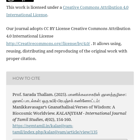
This work is licensed under a
Creative Commons Attribution 4.0
International License
.
Our journal adopts CC BY License Creative Commons Attribution
4.0 International License
http://Creativecommons.org//license/by/4.0/
. It allows using,
reusing, distributing and reproducing of the original work with
proper citation.
HOW TO CITE
Prof. Sarada Thallam. (2025). மாணிக்கவாசகரின் ஞானத்தழிசை:
ஞானப் பாடல்கள்: ஒரு உயிர்-பிரபஞ்சக் கண்ணோட்டம்:
Manikkavasagar’s Gnanathalisai:Verses of Wisdom: A
Biocosmic Worldview.
KALANJIYAM - International Journal
of Tamil Studies
,
4
(02), 154-160.
https://ngmtamil.in/kalanjiyam-
tamil/index.php/kalanjiyam/article/view/135