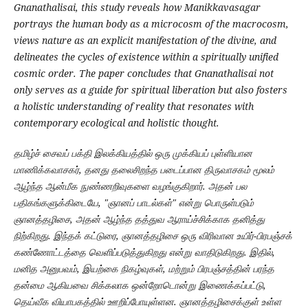
Gnanathalisai, this study reveals how Manikkavasagar
portrays the human body as a microcosm of the macrocosm,
views nature as an explicit manifestation of the divine, and
delineates the cycles of existence within a spiritually unified
cosmic order. The paper concludes that Gnanathalisai not
only serves as a guide for spiritual liberation but also fosters
a holistic understanding of reality that resonates with
contemporary ecological and holistic thought.
தமிழ்ச் சைவப் பக்தி இலக்கியத்தில் ஒரு முக்கியப் புள்ளியான
மாணிக்கவாசகர், தனது தலைசிறந்த படைப்பான திருவாசகம் மூலம்
ஆழ்ந்த ஆன்மீக நுண்ணறிவுகளை வழங்குகிறார். அதன் பல
பதிகங்களுக்கிடையே, "ஞானப் பாடல்கள்" என்று பொருள்படும்
ஞானத்தழிசை, அதன் ஆழ்ந்த தத்துவ ஆராய்ச்சிக்காக தனித்து
நிற்கிறது. இந்தக் கட்டுரை, ஞானத்தழிசை ஒரு விரிவான உயிர்-பிரபஞ்சக்
கண்ணோட்டத்தை வெளிப்படுத்துகிறது என்று வாதிடுகிறது. இதில்,
மனித அனுபவம், இயற்கை நிகழ்வுகள், மற்றும் பிரபஞ்சத்தின் பரந்த
தன்மை ஆகியவை சிக்கலாக ஒன்றோடொன்று இணைக்கப்பட்டு,
தெய்வீக வியாபகத்தில் ஊறிப்போயுள்ளன. ஞானத்தழிசைக்குள் உள்ள