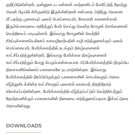
குறிப்பிடுகின்றார். தன்னுடைய மன்னன் மாற்றானிடம் போரிட்டுத் தோற்று
அவன் பிடியில் சிக்குண்டு இருக்கின்றான் என்பதை அறிந்து அவனை
மீட்பதற்கு முனையும் புலவர் பொய்கையார், சேரமான் கணைக்கால்
இரும்பொறையை எதிர்த்துப் போர் செய்து வென்ற சோழன் செங்கணான்
வெற்றியைப் பாடியுள்ளார். இவ்வாறு சோழனின் வெற்றிச்
சிறப்புக்களையெல்லாம் களவழிநாற்பதின் வழி எடுத்துரைக்கும் புலவர்
பொய்கையார், போர்க்களத்தில் நடக்கும் நிகழ்வுகளைக்
காட்சிப்படுத்துகின்றார். இவ்வாறு போர்க்கள நிகழ்வுகளைக்
காட்சிப்படுத்தும் போது பெரும்பான்மையாக அப்போர்க்களத்தில் திரும்பிய
திசைகளிலெல்லாம் யானைகளே நடமாடுகின்றன. இவ்வாறு
போர்க்களத்தில் நிரம்பியிருக்கும் யானைகளின் செயல்களும் அவை
வீழ்ந்துகிடக்கின்ற காட்சிகளும் புலவரால் உவமைத் திறத்தோடு
விளக்கப்படுகின்றன. போர்க்களத்தில் வீழ்த்தப்பட்டும் வெற்றிபெற்றும்
தோற்றமளிக்கும் யானைகளின் நிலையை எடுத்துரைப்பதாக இக்கட்டுரை
அமைகின்றது.
DOWNLOADS