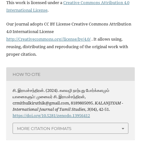
This work is licensed under a
Creative Commons Attribution 4.0
International License
.
Our journal adopts CC BY License Creative Commons Attribution
4.0 International License
http://Creativecommons.org//license/by/4.0/
. It allows using,
reusing, distributing and reproducing of the original work with
proper citation.
HOW TO CITE
சி. இராமச்சந்திரன். (2024). களவழி நாற்பது போர்க்களமும்
யானைகளும்: முனைவர் சி. இராமச்சந்திரன்,
crmithulkiruthik@gmail.com, 8189805095.
KALANJIYAM -
International Journal of Tamil Studies
,
3
(04), 42-51.
https://doi.org/10.5281/zenodo.13956412
MORE CITATION FORMATS