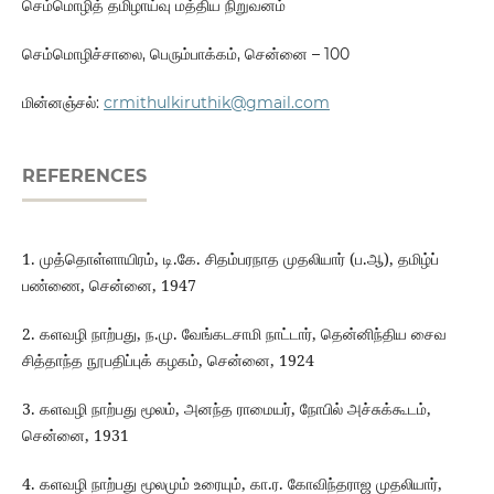
செம்மொழித் தமிழாய்வு மத்திய நிறுவனம்
செம்மொழிச்சாலை, பெரும்பாக்கம், சென்னை – 100
மின்னஞ்சல்:
crmithulkiruthik@gmail.com
REFERENCES
1. முத்தொள்ளாயிரம், டி.கே. சிதம்பரநாத முதலியார் (ப.ஆ), தமிழ்ப்
பண்ணை, சென்னை, 1947
2. களவழி நாற்பது, ந.மு. வேங்கடசாமி நாட்டார், தென்னிந்திய சைவ
சித்தாந்த நூபதிப்புக் கழகம், சென்னை, 1924
3. களவழி நாற்பது மூலம், அனந்த ராமையர், நோபில் அச்சுக்கூடம்,
சென்னை, 1931
4. களவழி நாற்பது மூலமும் உரையும், கா.ர. கோவிந்தராஜ முதலியார்,