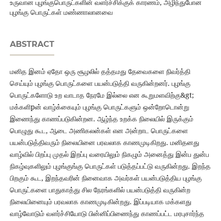
உருவான புழங்குபொருட்களின் வளர்ச்சிக்குக் காரணம், அழிந்துபோன
புழங்கு பொருட்கள் மண்ணாலானவை
ABSTRACT
மனித இனம் ஏதோ ஒரு சூழலில் தத்தமது தேவைகளை நிவர்த்தி
செய்யும் புழங்கு பொருட்களை பயன்படுத்தி வருகின்றனர். புழங்கு
பொருட்களோடு உற வாடாத நேரமே இல்லை என கூறுமளவிற்கு&gt;
மக்களிpன் வாழ்க்கையும் புழங்கு பொருட்களும் ஒன்றோடொன்று
இணைந்து காணப்படுகின்றன. ஆழ்ந்த உறக்க நிலையில் இருக்கும்
பொழுது கூட, ஆடை அணிகலன்கள் என அன்றாட பொருட்களை
பயன்படுத்திவரும் நிலையினை பரவலாக காணமுடிகிறது. மனிதனது
வாழ்வில் பிறப்பு முதல் இறப்பு வரையிலும் நிகழும் அனைத்து இன்ப துன்ப
நிகழ்வுகளிலும் புழங்குங்கு பொருட்கள் படுத்தப்பட்டு வருகின்றது. இறந்த
பிறகும் கூட, இறந்தவரின் நினைவாக அவர்கள் பயன்படுத்திய புழங்கு
பொருட்களை பாதுகாத்து சில நேரங்களில் பயன்படுத்தி வருகின்ற
நிலையினையும் பரவலாக காணமுடிகின்றது. இப்படியாக மக்களது
வாழ்வோடும் வளர்ச்சியோடு பின்னிப்பிணைந்து காணப்பட்ட மரபுசார்ந்த