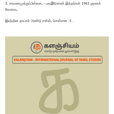
3. சரவணமுத்துப்பிள்ளை, - ப௲இினெண்‌ இத்தர்கள்‌ 1961 ஞானக்‌
கோவை,
இரத்தின நாயகர்‌ அண்டு சன்ஸ்‌, சென்னை -1.