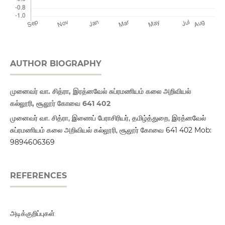
AUTHOR BIOGRAPHY
முனைவர்‌ வா. சித்ரா, இரத்னவேல்‌ சுப்ரமணியம்‌ கலை அறிவியல்‌
கல்லூரி, சூலூர்‌ கோவை 641 402
முனைவர்‌ வா. சித்ரா, இணைப் பேராசிரியர், தமிழ்த்துறை, இரத்னவேல்‌
சுப்ரமணியம்‌ கலை அறிவியல்‌ கல்லூரி, சூலூர்‌ கோவை 641 402 Mob:
9894606369
REFERENCES
அடிக்குறிப்புகள்‌