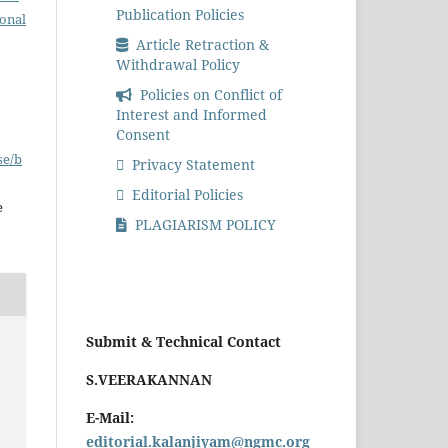
Publication Policies
ional
Article Retraction &
Withdrawal Policy
Policies on Conflict of
Interest and Informed
Consent
se/b
Privacy Statement
Editorial Policies
e
PLAGIARISM POLICY
Submit & Technical Contact
S.VEERAKANNAN
E-Mail:
editorial.kalanjiyam@ngmc.org