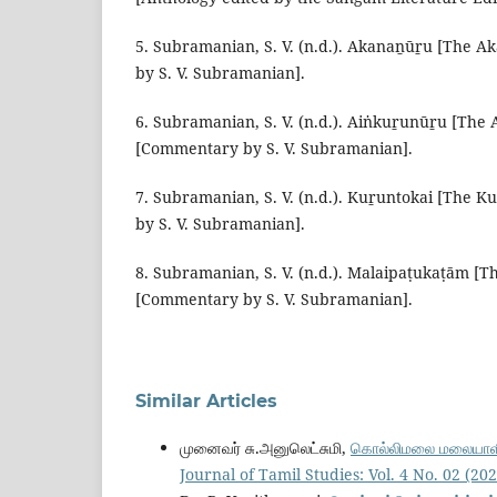
5. Subramanian, S. V. (n.d.). Akanaṉūṟu [The 
by S. V. Subramanian].
6. Subramanian, S. V. (n.d.). Aiṅkuṟunūṟu [The
[Commentary by S. V. Subramanian].
7. Subramanian, S. V. (n.d.). Kuṟuntokai [The 
by S. V. Subramanian].
8. Subramanian, S. V. (n.d.). Malaipaṭukaṭām [
[Commentary by S. V. Subramanian].
Similar Articles
முனைவர் சு.அனுலெட்சுமி,
கொல்லிமலை மலையாளி ப
Journal of Tamil Studies: Vol. 4 No. 02 (2