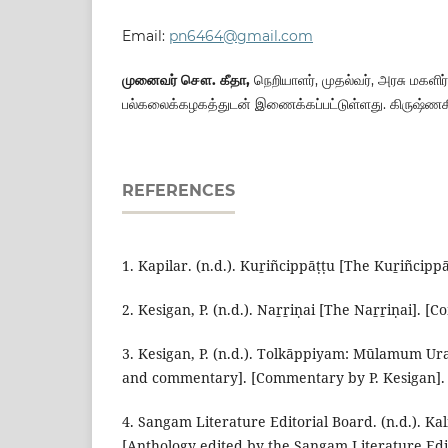
Email:
pn6464@gmail.com
முனைவர் சௌ. கீதா,
நெறியாளர், முதல்வர், அரசு மகளிர
பல்கலைக்கழகத்துடன் இணைக்கப்பட்டுள்ளது. கிருஷ்ணகி
REFERENCES
1. Kapilar. (n.d.). Kuṟiñcippāṭṭu [The Kuṟiñcippā
2. Kesigan, P. (n.d.). Naṟṟiṇai [The Naṟṟiṇai]. [
3. Kesigan, P. (n.d.). Tolkāppiyam: Mūlamum U
and commentary]. [Commentary by P. Kesigan].
4. Sangam Literature Editorial Board. (n.d.). Kali
[Anthology edited by the Sangam Literature Edit