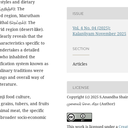
estyles and dietary
குறிஞ்சி): The
ISSUE
ted region, Marutham
ithal (நெய்தல்): The
Vol. 4 No. 04 (2025):
id region (desert-like).
Kalanjiyam November 2025
clearly reveals that the
racteristics specific to
SECTION
 undertakes a detailed
—who inhabited the
ification system known as
Articles
culinary traditions were
ings and overall way of
iterature.
LICENSE
ji food culture,
Copyright (c) 2025 S.Anandha Shain
 grains, tubers, and fruits
முனைவர் சௌ. கீதா (Author)
mal meat, the specific
e broader socio-economic
This work is licensed under a
Creat