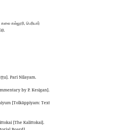
் கலை கல்லூரி, பெரியார்
ரி.
ṭṭu]. Pari Nilayam.
Commentary by P. Kesigan].
raiyum [Tolkāppiyam: Text
ttokai [The Kalittokai].
orial Board].