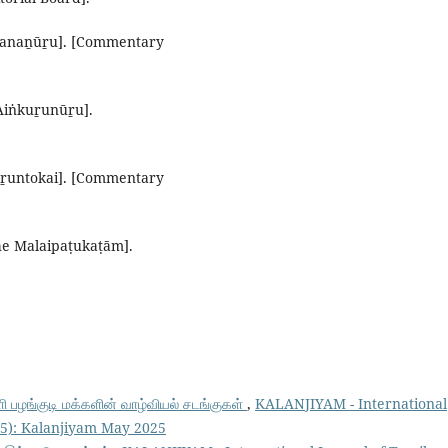
Akanaṉūṟu]. [Commentary
 Aiṅkuṟunūṟu].
Kuṟuntokai]. [Commentary
The Malaipaṭukaṭām].
ழங்குடி மக்களின் வாழ்வியல் சடங்குகள்
,
KALANJIYAM - International
025): Kalanjiyam May 2025