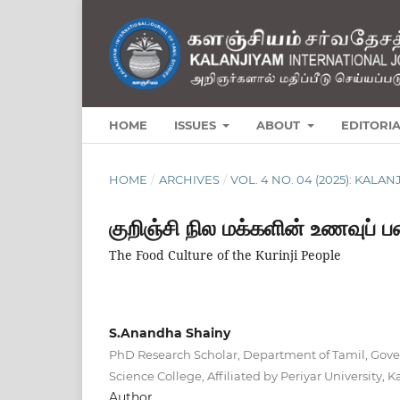
HOME
ISSUES
ABOUT
EDITORI
HOME
/
ARCHIVES
/
VOL. 4 NO. 04 (2025): KAL
குறிஞ்சி நில மக்களின் உணவுப் ப
The Food Culture of the Kurinji People
S.Anandha Shainy
PhD Research Scholar, Department of Tamil, Go
Science College, Affiliated by Periyar Universit
Author