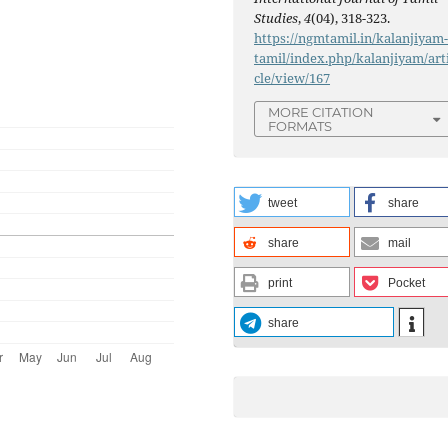
Studies
,
4
(04), 318-323.
https://ngmtamil.in/kalanjiyam
tamil/index.php/kalanjiyam/art
cle/view/167
MORE CITATION
FORMATS
tweet
share
share
mail
print
Pocket
share