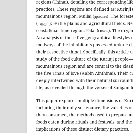
regions (Thinai), detailing the corresponding lif
practices. These regions are defined as: Kurinji (
mountainous region, Mullai (முல்லை): The fores
(மருதம்): Fertile plains and agricultural fields, Ne
coastal/maritime region, Pālai (பாலை): The dry/ar
An analysis of these five geographical lifestyles 
foodways of the inhabitants possessed unique cha
their respective thinai. Specifically, this article
study of the food culture of the Kurinji people
mountainous region and are central to the class
the five Tinais of love (Anbin Ainthinai). Their 
deeply intertwined with their natural surround
life, as revealed through the verses of Sangam l
This paper explores multiple dimensions of Kurin
including their daily sustenance, the varieties of
they consumed, the methods used to prepare ani
foods eaten during rituals and festivals, and th
implications of these distinct dietary practices.