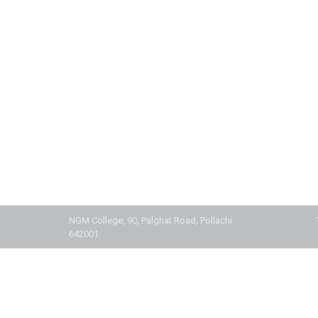
NGM College, 90, Palghat Road, Pollachi
642001