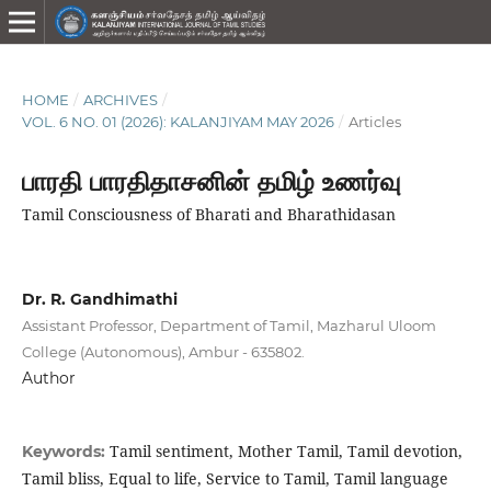
HOME
/
ARCHIVES
/
VOL. 6 NO. 01 (2026): KALANJIYAM MAY 2026
/
Articles
பாரதி பாரதிதாசனின் தமிழ் உணர்வு
Tamil Consciousness of Bharati and Bharathidasan
Dr. R. Gandhimathi
Assistant Professor, Department of Tamil, Mazharul Uloom
College (Autonomous), Ambur - 635802.
Author
Tamil sentiment, Mother Tamil, Tamil devotion,
Keywords:
Tamil bliss, Equal to life, Service to Tamil, Tamil language