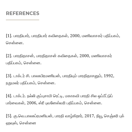
REFERENCES
[1]. பாரதியார், பாரதியார் கவிதைகள், 2000, மணிவாசகர் பதிப்பகம்,
சென்னை.
[2]. பாரதிதாசன், பாரதிதாசன் கவிதைகள், 2000, மணிவாசகர்
பதிப்பகம், சென்னை.
[3]. டாக்டர் சி. பாலசுபிரமணியன், பாரதியும் பாரதிதாசனும், 1992,
நறுமலர் பதிப்பகம், சென்னை.
[4]. டாக்டர். நல்லி குப்புசாமி ரெட்டி, மகாகவி பாரதி சில ஒப்பீட்டுப்
பார்வைகள், 2006, ஸ்ரீ புவனேஸ்வரி பதிப்பகம், சென்னை.
[5]. கு.வெ.பாலசுப்ரமனியன், பாரதி வாழ்கிறார், 2017, நியூ செஞ்சுரி புக்
ஹவுஸ், சென்னை