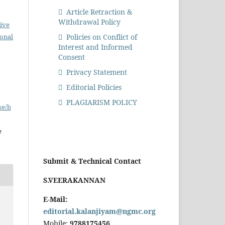
Article Retraction &
Withdrawal Policy
ive
ional
Policies on Conflict of
Interest and Informed
Consent
Privacy Statement
Editorial Policies
PLAGIARISM POLICY
se/b
e
Submit & Technical Contact
S.VEERAKANNAN
E-Mail:
editorial.kalanjiyam@ngmc.org
Mobile:
9788175456