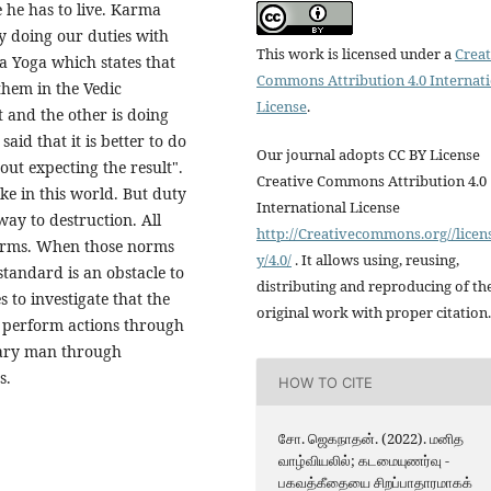
e he has to live. Karma
 by doing our duties with
This work is licensed under a
Creat
a Yoga which states that
Commons Attribution 4.0 Internat
 them in the Vedic
License
.
t and the other is doing
said that it is better to do
Our journal adopts CC BY License
out expecting the result".
Creative Commons Attribution 4.0
e in this world. But duty
International License
way to destruction. All
http://Creativecommons.org//licen
terms. When those norms
y/4.0/
. It allows using, reusing,
 standard is an obstacle to
distributing and reproducing of th
s to investigate that the
original work with proper citation.
to perform actions through
rary man through
s.
HOW TO CITE
சோ. ஜெகநாதன். (2022). மனித
வாழ்வியலில்; கடமையுணர்வு -
பகவத்கீதையை சிறப்பாதாரமாகக்