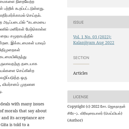
 கடமைகளை நிறைவேற்ற
பற்றிக் கூறப்பட்டடுள்ளது.
ிர்பார்க்காமல் செய்தல்.
ன்ற அடிப்படையில் “கடமையை
ISSUE
ுலகில் மனிர்கள் மேற்கொள்ள
றைய சமூதாயத்தில்
Vol. 1 No. 03 (2022):
Kalanjiyam Aug 2022
ின்றன. இக்கடமைகள் யாவும்
விதிமுறைகள்
கடமையிலிருந்து
SECTION
உருவாவதற்கு தடையாக
ெயல்களை செய்கின்ற
Articles
ிப்படுத்த ஒரு
ு, விமர்சனம் முதலான
ு.
LICENSE
 deals with many issues
Copyright (c) 2022 சோ. ஜெகநாதன்
 of morals that say about
சிரே~;ட விரிவுரையாளர் (மெய்யியல்)
y and its acceptance are
(Author)
ita is told to a