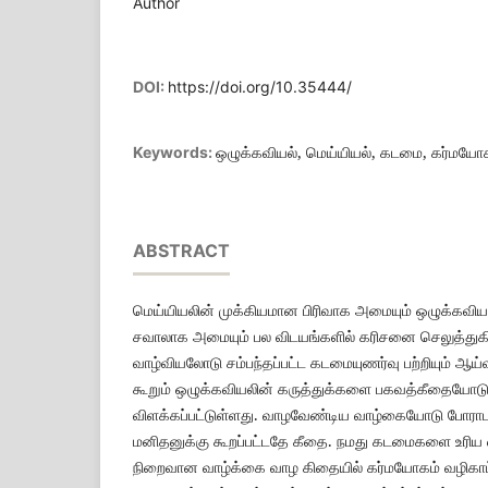
Author
DOI:
https://doi.org/10.35444/
ஒழுக்கவியல், மெய்யியல், கடமை, கர்மயோ
Keywords:
ABSTRACT
மெய்யியலின் முக்கியமான பிரிவாக அமையும் ஒழுக்கவியல
சவாலாக அமையும் பல விடயங்களில் கரிசனை செலுத்துக
வாழ்வியலோடு சம்பந்தப்பட்ட கடமையுணர்வு பற்றியும் ஆய்வ
கூறும் ஒழுக்கவியலின் கருத்துக்களை பகவத்கீதையோடு 
விளக்கப்பட்டுள்ளது. வாழவேண்டிய வாழ்கையோடு போராட
மனிதனுக்கு கூறப்பட்டதே கீதை. நமது கடமைகளை உரிய 
நிறைவான வாழ்க்கை வாழ கிதையில் கர்மயோகம் வழிகாட