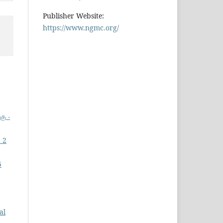
Publisher Website:
https://www.ngmc.org/
கு -
 2
5
al