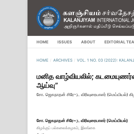
HOME
ISSUES
ABOUT
EDITORIAL TE
HOME
/
ARCHIVES
/
VOL. 1 NO. 03 (2022): KALA
மனித வாழ்வியலில்; கடமையுணர்
ஆய்வு”
சோ. ஜெகநாதன் சிரே~;ட விரிவுரையாளர் (மெய்யியல்) கி
சோ. ஜெகநாதன் சிரே~;ட விரிவுரையாளர் (மெய்யியல்)
கிழக்குப் பல்கலைக்கழகம், இலங்கை