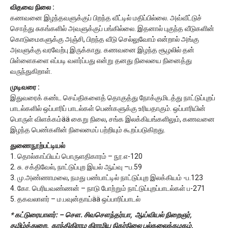
விதவை நிலை :
கணவனை இழந்தவளுக்குப் பிறந்த வீட்டில் மதிப்பில்லை. அவ்வீட்டுச்
சொத்து சுகங்களில் அவளுக்குப் பங்கில்லை. இதனால் புகுந்த வீடுகளின்
கொடுமைகளுக்கு அஞ்சி, பிறந்த வீடு செல்லுவோம் என்றால் அங்கு
அவளுக்கு வரவேற்பு இருக்காது. கணவனை இழந்த சூழலில் தன்
பிள்ளைகளை எப்படி வளர்ப்பது என்று தனது நிலையை நினைத்து
வருந்துகிறாள்.
முடிவரை :
இதுவரைக் கண்ட செய்திகளைத் தொகுத்து நோக்குமிடத்து நாட்டுப்புறப்
பாடல்களில் ஒப்பாரிப் பாடல்கள் பெண்களுக்கு உரியதாகும். ஒப்பாரியின்
பொருள் விளக்கம்ää கைறு நிலை, சங்க இலக்கியங்களிலும், கணவனை
இழந்த பெண்களின் நிலைமைப் பற்றியும் கூறப்படுகிறது.
துணைநூற்பட்டியல்
1. தொல்காப்பியப் பொருளதிகாரம் – நூ.எ-120
2. சு. சக்திவேல், நாட்டுப்புற இயல் ஆய்வு –ப.59
3. மு.அண்ணாமலை, நமது பண்பாட்டில் நாட்டுப்புற இலக்கியம் -ப.123
4. கோ. பெரியவண்ணன் – நாடு போற்றும் நாட்டுப்புறப்பாடல்கள் ப-271
5. தகவலாளர் – ம.பவுன்தாய்ää ஒப்பாரிப்பாடல்
* கட்டுரையாளர்: – சௌ. சிவசௌந்தர்யா, ஆய்வியல் நிறைஞர்,
தமிழ்த்துறை, காந்திகிராம கிராமிய நிகர்நிலை பல்கலைக்கழகம்,