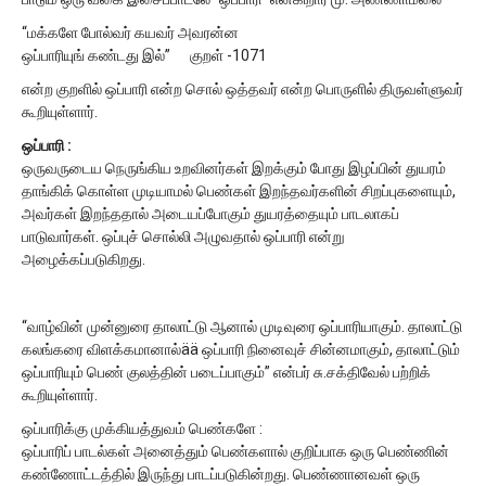
“மக்களே போல்வர் கயவர் அவரன்ன
ஒப்பாரியுங் கண்டது இல்” குறள் -1071
என்ற குறளில் ஒப்பாரி என்ற சொல் ஒத்தவர் என்ற பொருளில் திருவள்ளுவர்
கூறியுள்ளார்.
ஒப்பாரி :
ஒருவருடைய நெருங்கிய உறவினர்கள் இறக்கும் போது இழப்பின் துயரம்
தாங்கிக் கொள்ள முடியாமல் பெண்கள் இறந்தவர்களின் சிறப்புகளையும்,
அவர்கள் இறந்ததால் அடையப்போகும் துயரத்தையும் பாடலாகப்
பாடுவார்கள். ஒப்புச் சொல்லி அழுவதால் ஒப்பாரி என்று
அழைக்கப்படுகிறது.
“வாழ்வின் முன்னுரை தாலாட்டு ஆனால் முடிவுரை ஒப்பாரியாகும். தாலாட்டு
கலங்கரை விளக்கமானால்ää ஒப்பாரி நினைவுச் சின்னமாகும், தாலாட்டும்
ஒப்பாரியும் பெண் குலத்தின் படைப்பாகும்” என்பர் சு.சக்திவேல் பற்றிக்
கூறியுள்ளார்.
ஒப்பாரிக்கு முக்கியத்துவம் பெண்களே :
ஒப்பாரிப் பாடல்கள் அனைத்தும் பெண்களால் குறிப்பாக ஒரு பெண்ணின்
கண்ணோட்டத்தில் இருந்து பாடப்படுகின்றது. பெண்ணானவள் ஒரு