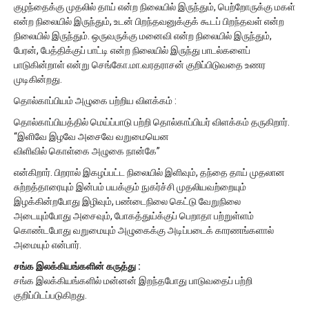
குழந்தைக்கு முதலில் தாய் என்ற நிலையில் இருந்தும், பெற்றோருக்கு மகள்
என்ற நிலையில் இருந்தும், உடன் பிறந்தவனுக்குக் கூடப் பிறந்தவள் என்ற
நிலையில் இருந்தும். ஒருவருக்கு மனைவி என்ற நிலையில் இருந்தும்,
பேரன், பேத்திக்குப் பாட்டி என்ற நிலையில் இருந்து பாடல்களைப்
பாடுகின்றாள் என்று செங்கோ.மா.வரதராசன் குறிப்பிடுவதை உணர
முடிகின்றது.
தொல்காப்பியம் அழுகை பற்றிய விளக்கம் :
தொல்காப்பியத்தில் மெய்ப்பாடு பற்றி தொல்காப்பியர் விளக்கம் தருகிறார்.
“இளிவே இழவே அசைவே வறுமையென
விளிவில் கொள்கை அழுகை நான்கே”
என்கிறார். பிறரால் இகழப்பட்ட நிலையில் இளிவும், தந்தை தாய் முதலான
சுற்றத்தாரையும் இன்பம் பயக்கும் நுகர்ச்சி முதலியவற்றையும்
இழக்கின்றபோது இழிவும், பண்டைநிலை கெட்டு வேறுநிலை
அடையும்போது அசைவும், போகத்துய்க்குப் பெறாதா பற்றுள்ளம்
கொண்டபோது வறுமையும் அழுகைக்கு அடிப்படைக் காரணங்களால்
அமையும் என்பார்.
சங்க இலக்கியங்களின் கருத்து :
சங்க இலக்கியங்களில் மன்னன் இறந்தபோது பாடுவதைப் பற்றி
குறிப்பிடப்படுகிறது.