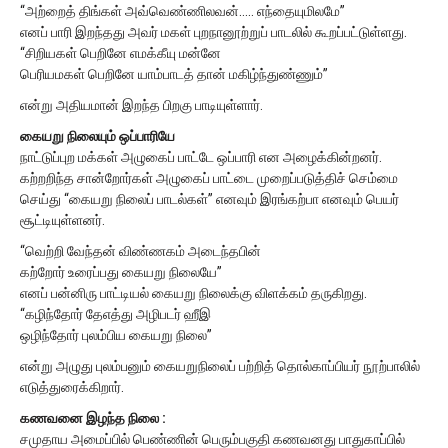
“அற்றைத் திங்கள் அவ்வெண்ணிலவன்….. எந்தையுமிலமே”
எனப் பாரி இறந்தது அவர் மகள் புறநானூற்றுப் பாடலில் கூறப்பட்டுள்ளது.
“சிறியகள் பெறினே எமக்கீயு மன்னே
பெரியமகள் பெறினே யாம்பாடத் தான் மகிழ்ந்துண்ணும்”
என்று அதியமான் இறந்த பிறகு பாடியுள்ளார்.
கையறு நிலையும் ஒப்பாரியே
நாட்டுப்புற மக்கள் அழுகைப் பாட்டே ஒப்பாரி என அழைக்கின்றனர்.
கற்றறிந்த சான்றோர்கள் அழுகைப் பாட்டை முறைப்படுத்திச் செம்மை
செய்து “கையறு நிலைப் பாடல்கள்” எனவும் இரங்கற்பா எனவும் பெயர்
சூட்டியுள்ளனர்.
“வெற்றி வேந்தன் விண்ணகம் அடைந்தபின்
கற்றோர் உரைப்பது கையறு நிலையே”
எனப் பன்னிரு பாட்டியல் கையறு நிலைக்கு விளக்கம் தருகிறது.
“கழிந்தோர் தேஎத்து அழிபடர் ஹீஇ
ஒழிந்தோர் புலம்பிய கையறு நிலை”
என்று அழுது புலம்பனும் கையறுநிலைப் பற்றித் தொல்காப்பியர் நூற்பாலில்
எடுத்துரைக்கிறார்.
கணவனை இழந்த நிலை :
சமுதாய அமைப்பில் பெண்ணின் பெரும்பகுதி கணவனது பாதுகாப்பில்