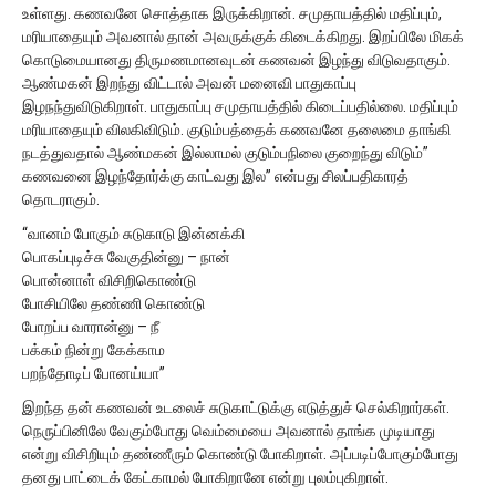
உள்ளது. கணவனே சொத்தாக இருக்கிறான். சமுதாயத்தில் மதிப்பும்,
மரியாதையும் அவனால் தான் அவருக்குக் கிடைக்கிறது. இறப்பிலே மிகக்
கொடுமையானது திருமணமானவுடன் கணவன் இழந்து விடுவதாகும்.
ஆண்மகன் இறந்து விட்டால் அவன் மனைவி பாதுகாப்பு
இழநந்துவிடுகிறாள். பாதுகாப்பு சமுதாயத்தில் கிடைப்பதில்லை. மதிப்பும்
மரியாதையும் விலகிவிடும். குடும்பத்தைக் கணவனே தலைமை தாங்கி
நடத்துவதால் ஆண்மகன் இல்லாமல் குடும்பநிலை குறைந்து விடும்”
கணவனை இழந்தோர்க்கு காட்வது இல” என்பது சிலப்பதிகாரத்
தொடராகும்.
“வானம் போகும் சுடுகாடு இன்னக்கி
பொகப்புடிச்சு வேகுதின்னு – நான்
பொன்னாள் விசிறிகொண்டு
போசியிலே தண்ணி கொண்டு
போறப்ப வாரான்னு – நீ
பக்கம் நின்று கேக்காம
பறந்தோடிப் போனய்யா”
இறந்த தன் கணவன் உடலைச் சுடுகாட்டுக்கு எடுத்துச் செல்கிறார்கள்.
நெருப்பினிலே வேகும்போது வெம்மையை அவனால் தாங்க முடியாது
என்று விசிறியும் தண்ணீரும் கொண்டு போகிறாள். அப்படிப்போகும்போது
தனது பாட்டைக் கேட்காமல் போகிறானே என்று புலம்புகிறாள்.