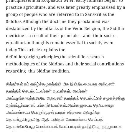
principle(Penmai Kotpaadu) when early humans began to
practice agriculture, and was later greatly emphasized by a
group of people who are referred to in Sanskrit as the
Siddhas.Although the doctrine they proclaimed was
destabilized by the attacks of the Vedic Religion, the Siddha
medicine – a result of their principle – and their socio –
equalitarian thoughts remain essential to society even
today.This article explains the
definition,origin,principles,the scientific research
methodologies of the Siddhas and their social contributions
regarding this Siddha tradition.
சித்தர்கள் நம் தமிழ்ச்சமூகத்தின் மிக இன்றியமையாத அறிவுசார்
தளத்தில் செயல்பட்டவர்கள் ஆவார்கள். அவர்கள்
மிகப்பழங்காலத்திலேயே அறிவுசார் தளத்தில் செயல்பட்டுச் சமூகத்திற்கு
ஆக்கப்பூர்வமாகப் பங்காற்றியவர்கள்.அவர்களுடைய நெறியானது
மிகப்பண்டைய பொருள்முதல் வாதச் சிந்தனையிலிருந்தே
தொடங்குகிறது.அது ஆதி மனிதன் வேளாண்மை செய்யத்
தொடங்கியபோது பெண்மையக் கோட்பாட்டின் தாந்திரீகத் தத்துவமாக