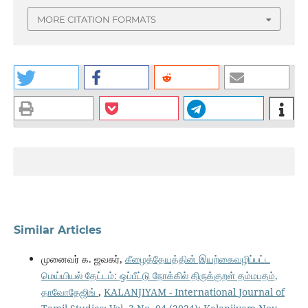
MORE CITATION FORMATS
Similar Articles
முனைவர் க. ஜவகர்,
கீழைத்தேயத்தின் இயற்கைவழிப்பட்ட
மெய்யியல் தேட்டம்: ஒப்பீட்டு நோக்கில் திருக்குறள் தம்மபதம்,
தாவோதேஜிங்
,
KALANJIYAM - International Journal of